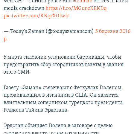
WATCH -- Turkish police raid
#Zaman
offices in latest
media crackdown
https://t.co/MGuncKEKDq
pic.twitter.com/KKqrX0IwIr
— Today's Zaman (@todayszamancom)
5 березня 2016
р.
5 марта силовики установили баррикады, чтобы
предотвратить сбор сторонников газеты у здания
этого СМИ.
Газету «Заман» связывают с Фетхуллах Гюленом,
проживающим в изгнании в США. Он является
влиятельным соперником турецкого президента
Реджепа Тайипа Эрдогана.
Эрдоган обвиняет Гюлена в заговоре с целью
свержения власти путем создания сети