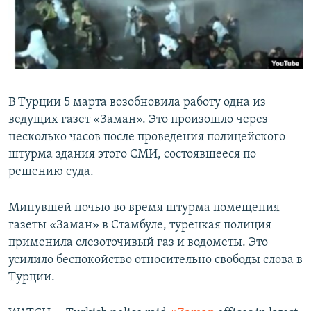
ПРИСОЕДИНЯЙТЕСЬ!
ПОБЕДИТЕЛЕЙ НЕ СУДЯТ?
КРЫМ.НЕПОКОРЕННЫЙ
ELIFBE
УКРАИНСКАЯ ПРОБЛЕМА КРЫМА
В Турции 5 марта возобновила работу одна из
Все сайты RFE/RL
ведущих газет «Заман». Это произошло через
несколько часов после проведения полицейского
штурма здания этого СМИ, состоявшееся по
решению суда.
Минувшей ночью во время штурма помещения
газеты «Заман» в Стамбуле, турецкая полиция
применила слезоточивый газ и водометы. Это
усилило беспокойство относительно свободы слова в
Турции.