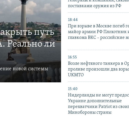
генералы и компании, связа
поставками оружия из РФ
18:44
При взрыве в Москве погиб г
закрыть путь
майор армии РФ Плохотнюк и
главкома ВКС – российские 
. Реально ли
16:55
Возле нефтяного танкера в 
ление новой системы
проливе произошли два взры
UKMTO
15:40
Нидерланды не могут предос
Украине дополнительные
перехватчики Patriot из своих
Минобороны страны