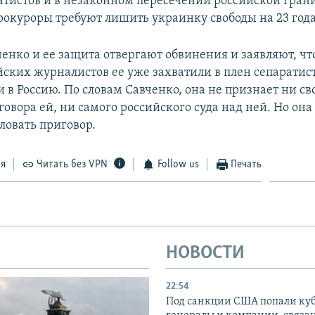
атистов и в незаконном пересечении российской гран
рокуроры требуют лишить украинку свободы на 23 года
енко и ее защита отвергают обвинения и заявляют, чт
йских журналистов ее уже захватили в плен сепаратис
 в Россию. По словам Савченко, она не признает ни св
овора ей, ни самого российского суда над ней. Но она 
ловать приговор.
ся
Читать без VPN
Follow us
Печать
НОВОСТИ
22:54
Под санкции США попали ку