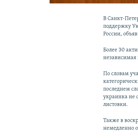
В Санкт-Петер
поддержку Ук
России, объяв
Более 30 акти
независимая
По словам уч
категорическ
последнем сло
украинка не 
листовки.
Также в воск
немедленно о