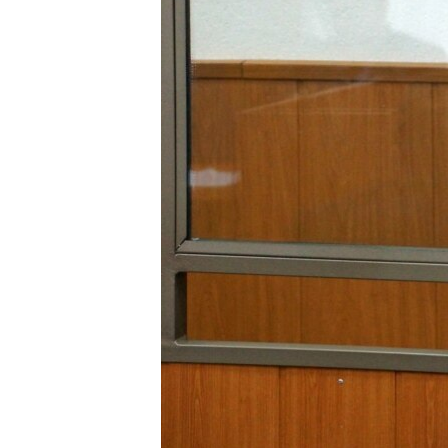
ПОБЕДИТЕЛЕЙ НЕ СУДЯТ?
КРЫМ.НЕПОКОРЕННЫЙ
ELIFBE
УКРАИНСКАЯ ПРОБЛЕМА КРЫМА