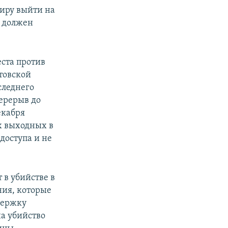
иру выйти на
и должен
еста против
товской
следнего
перерыв до
екабря
х выходных в
 доступа и не
 в убийстве в
ния, которые
держку
а убийство