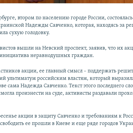
бурге, втором по населению городе России, состоялась
раинской Надежды Савченко, которая, находясь за ре
ила сухую голодовку.
вистов вышли на Невский проспект, заявив, что их акц
 инициатива неравнодушных граждан.
астников акции, ее главный смысл – поддержать реши
ий ультиматум российским властям, который выразила
ве сама Надежда Савченко. Текст этого последнего сло
смогла произнести на суде, активисты раздавали прох
ресенье акции в защиту Савченко и требованиям к Рос
свободить ее прошли в Киеве и еще ряде городов Укра