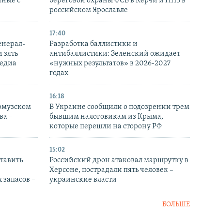
нные с
береговой охраны ФСБ в Керчи и НПЗ в
российском Ярославле
17:40
енерал-
Разработка баллистики и
 зять
антибаллистики: Зеленский ожидает
медиа
«нужных результатов» в 2026-2027
годах
16:18
Ормузском
В Украине сообщили о подозрении трем
ва –
бывшим налоговикам из Крыма,
которые перешли на сторону РФ
15:02
тавить
Российский дрон атаковал маршрутку в
Херсоне, пострадали пять человек –
 запасов –
украинские власти
БОЛЬШЕ