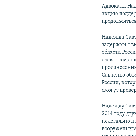
Адвокаты Над
акцию поддер
продолжиться
Надежда Савче
задержки с в
области Росс
слова Савчен
произнесения
Савченко объ
России, котор
смогут провер
Надежду Савч
2014 году дв
нелегально н
вооруженным 