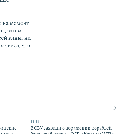
ицы.
.
о на момент
ты, затем
оей вины, ни
заявила, что
19:15
бинские
В СБУ заявили о поражении кораблей