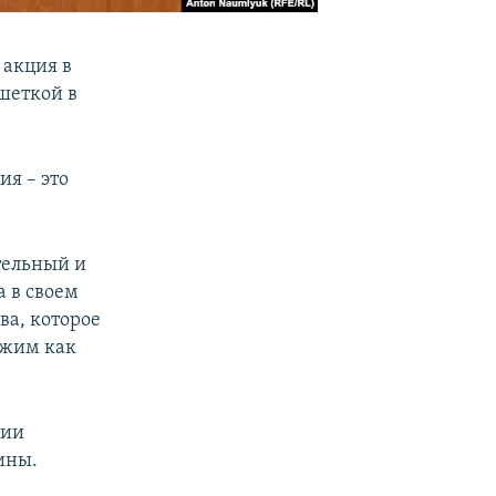
 акция в
шеткой в
ия – это
тельный и
 в своем
ва, которое
ожим как
сии
ины.