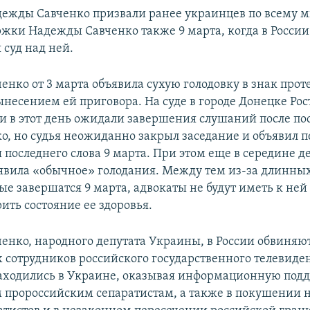
ежды Савченко призвали ранее украинцев по всему м
жки Надежды Савченко также 9 марта, когда в Росси
 суд над ней.
нко от 3 марта объявила сухую голодовку в знак прот
ынесением ей приговора. На суде в городе Донецке Рос
ии в этот день ожидали завершения слушаний после по
ко, но судья неожиданно закрыл заседание и объявил 
 последнего слова 9 марта. При этом еще в середине д
явила «обычное» голодания. Между тем из-за длинны
ые завершатся 9 марта, адвокаты не будут иметь к ней
ить состояние ее здоровья.
енко, народного депутата Украины, в России обвиняют
ух сотрудников российского государственного телевиде
аходились в Украине, оказывая информационную под
пророссийским сепаратистам, а также в покушении н