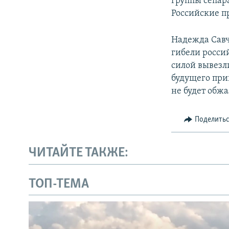
группы сепар
Российские п
Надежда Савч
гибели росси
силой вывезли
будущего приг
не будет обжа
Поделить
ЧИТАЙТЕ ТАКЖЕ:
ТОП-ТЕМА