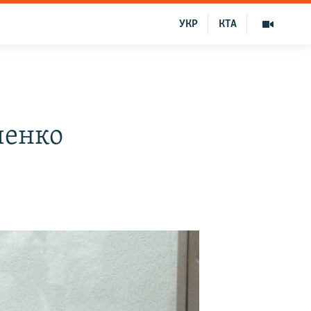
УКР
КТА
ченко