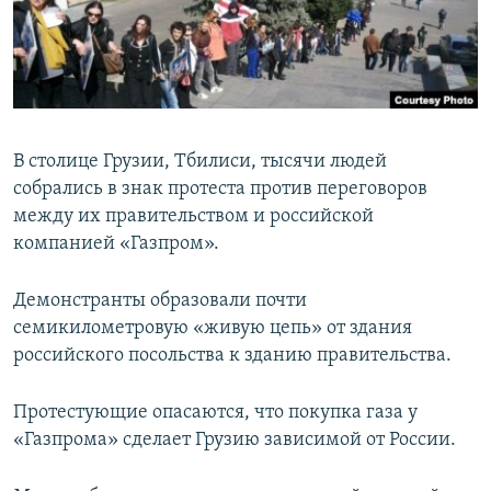
ПРИСОЕДИНЯЙТЕСЬ!
ПОБЕДИТЕЛЕЙ НЕ СУДЯТ?
КРЫМ.НЕПОКОРЕННЫЙ
ELIFBE
УКРАИНСКАЯ ПРОБЛЕМА КРЫМА
В столице Грузии, Тбилиси, тысячи людей
Все сайты RFE/RL
собрались в знак протеста против переговоров
между их правительством и российской
компанией «Газпром».
Демонстранты образовали почти
семикилометровую «живую цепь» от здания
российского посольства к зданию правительства.
Протестующие опасаются, что покупка газа у
«Газпрома» сделает Грузию зависимой от России.