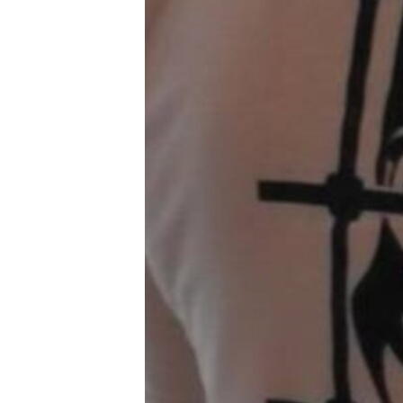
ПОБЕДИТЕЛЕЙ НЕ СУДЯТ?
КРЫМ.НЕПОКОРЕННЫЙ
ELIFBE
УКРАИНСКАЯ ПРОБЛЕМА КРЫМА