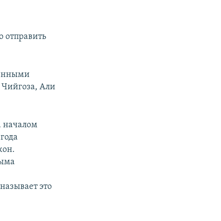
о отправить
ченными
 Чийгоза, Али
а началом
 года
кон.
рыма
называет это