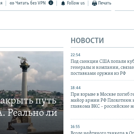
ся
Читать без VPN
Follow us
Печать
НОВОСТИ
22:54
Под санкции США попали ку
генералы и компании, связа
поставками оружия из РФ
18:44
При взрыве в Москве погиб г
закрыть путь
майор армии РФ Плохотнюк и
главкома ВКС – российские 
. Реально ли
16:55
Возле нефтяного танкера в 