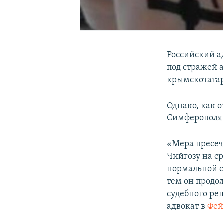
Российский а
под стражей 
крымскотатар
Однако, как 
Симферополя
«Мера пресеч
Чийгозу на ср
нормальной ст
тем он продо
судебного ре
адвокат в
Фей