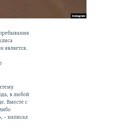
 пребывания
жлиса
н является.
О
хтему
ода, в любой
е. Вместе с
либо
, – написал