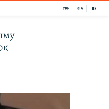
УКР
КТА
рыму
ок