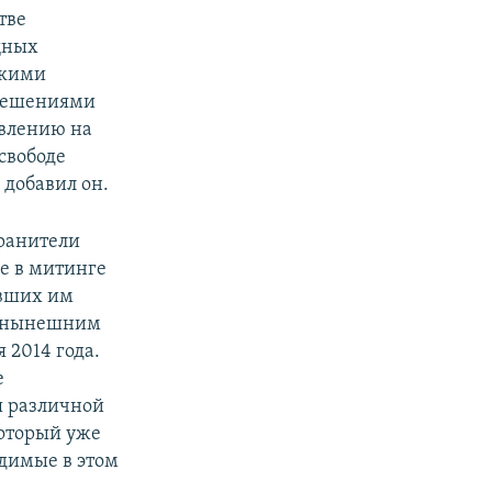
тве
щных
скими
 решениями
авлению на
свободе
 добавил он.
хранители
е в митинге
явших им
нт нынешним
 2014 года.
е
я различной
который уже
удимые в этом