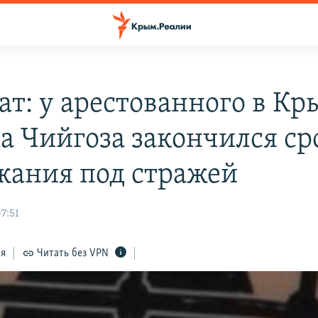
ат: у арестованного в К
а Чийгоза закончился ср
жания под стражей
7:51
ся
Читать без VPN