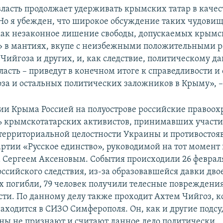
власть продолжает удерживать крымских татар в качес
Но я убежден, что широкое обсуждение таких чудови
как незаконное лишение свободы, допускаемых крым
» в мантиях, вкупе с неизбежными положительными
 Чийгоза и других, и, как следствие, политическому д
асть – приведут в конечном итоге к справедливости и 
за и остальных политических заложников в Крыму», –
ии Крыма Россией на полуострове российские правоо
ь крымскотатарских активистов, принимавших участи
территориальной целостности Украины и противосто
артии «Русское единство», руководимой на тот моме
 Сергеем Аксеновым. События происходили 26 февраля
ссийского следствия, из-за образовавшейся давки дво
погибли, 79 человек получили телесные повреждени
сти. По данному делу также проходит Ахтем Чийгоз, 
находится в СИЗО Симферополя. Он, как и другие подс
ины не признают и считают данное дело политически