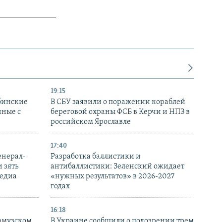
19:15
бинские
В СБУ заявили о поражении кораблей
нные с
береговой охраны ФСБ в Керчи и НПЗ в
российском Ярославле
17:40
енерал-
Разработка баллистики и
 зять
антибаллистики: Зеленский ожидает
медиа
«нужных результатов» в 2026-2027
годах
16:18
Ормузском
В Украине сообщили о подозрении трем