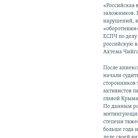
«Российская 
заложников. 
нарушений, 
«оборотнями
ЕСПЧ по делу
российскую вл
Ахтема Чийго
После аннекс
начали судит
сторонников 
активистов п
главой Крыма
По данным ро
митингующих 
степени тяже
больше года 
деле своей в