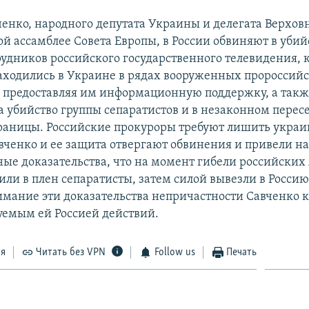
енко, народного депутата Украины и делегата Верхов
й ассамблее Совета Европы, в России обвиняют в убийс
трудников российского государственного телевидения, 
аходились в Украине в рядах вооруженных пророссий
, предоставляя им информационную поддержку, а такж
 убийство группы сепаратистов и в незаконном перес
раницы. Российские прокуроры требуют лишить украи
авченко и ее защита отвергают обвинения и привели на
ые доказательства, что на момент гибели российских
или в плен сепаратисты, затем силой вывезли в Россию.
имание эти доказательства непричастности Савченко 
емым ей Россией действий.
ся
Читать без VPN
Follow us
Печать