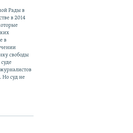
ной Рады в
тве в 2014
которые
ских
е в
ечении
нку свободы
 суде
 журналистов
 Но суд не
к