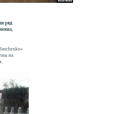
ли ряд
ченко,
 Savchenko»
ены на
х.