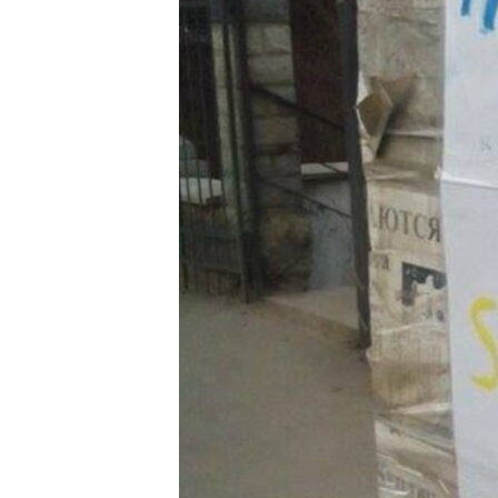
ПОБЕДИТЕЛЕЙ НЕ СУДЯТ?
КРЫМ.НЕПОКОРЕННЫЙ
ELIFBE
УКРАИНСКАЯ ПРОБЛЕМА КРЫМА