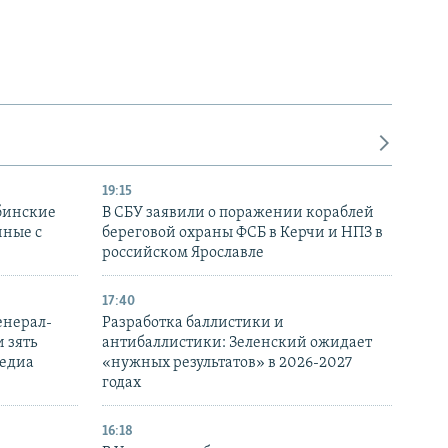
19:15
бинские
В СБУ заявили о поражении кораблей
нные с
береговой охраны ФСБ в Керчи и НПЗ в
российском Ярославле
17:40
енерал-
Разработка баллистики и
 зять
антибаллистики: Зеленский ожидает
медиа
«нужных результатов» в 2026-2027
годах
16:18