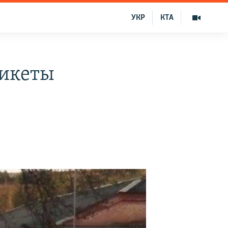
УКР
КТА
пикеты