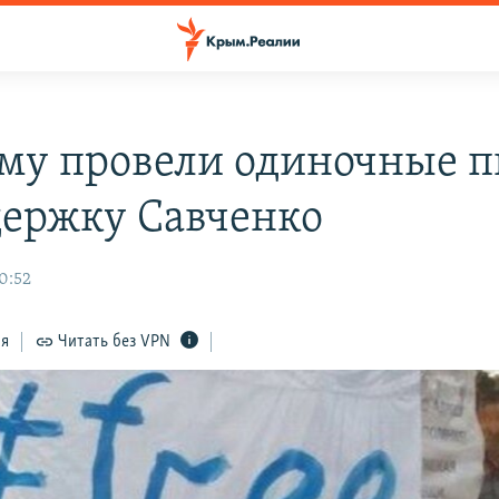
му провели одиночные 
держку Савченко
0:52
ся
Читать без VPN