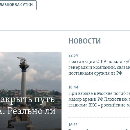
ЛАВНОЕ ЗА СУТКИ
НОВОСТИ
22:54
Под санкции США попали ку
генералы и компании, связа
поставками оружия из РФ
18:44
При взрыве в Москве погиб г
закрыть путь
майор армии РФ Плохотнюк и
главкома ВКС – российские 
. Реально ли
16:55