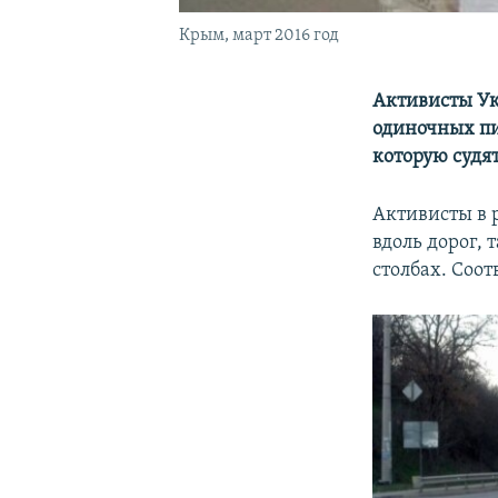
Крым, март 2016 год
Активисты Ук
одиночных пи
которую судят
Активисты в 
вдоль дорог,
столбах. Соо