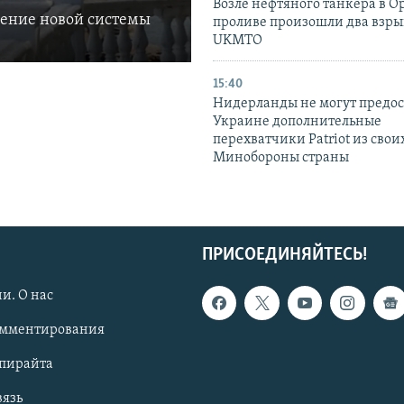
Возле нефтяного танкера в 
ление новой системы
проливе произошли два взры
UKMTO
15:40
Нидерланды не могут предос
Украине дополнительные
перехватчики Patriot из своих
Минобороны страны
ПРИСОЕДИНЯЙТЕСЬ!
и. О нас
омментирования
опирайта
вязь