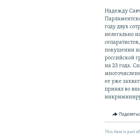
Надежду Савч
Парламентско
году двух со
нелегально н
сепаратистов
покушении на
российской г
на 23 года. С
многочисленн
ее уже захват
принял во вн
инкриминиру
Поделить
This item is part of