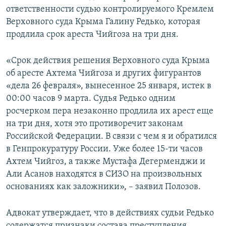
ответственности судью контролируемого Кремлем
Верховного суда Крыма Галину Редько, которая
продлила срок ареста Чийгоза на три дня.
«Срок действия решения Верховного суда Крыма
об аресте Ахтема Чийгоза и других фигурантов
«дела 26 февраля», вынесенное 25 января, истек в
00:00 часов 9 марта. Судья Редько одним
росчерком пера незаконно продлила их арест еще
на три дня, хотя это противоречит законам
Российской Федерации. В связи с чем я и обратился
в Генпрокуратуру России. Уже более 15-ти часов
Ахтем Чийгоз, а также Мустафа Дегерменджи и
Али Асанов находятся в СИЗО на произвольных
основаниях как заложники», – заявил Полозов.
Адвокат утверждает, что в действиях судьи Редько
содержатся признаки состава преступления,