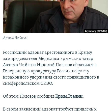
ПРИСОЕДИНЯЙТЕСЬ!
ПОБЕДИТЕЛЕЙ НЕ СУДЯТ?
КРЫМ.НЕПОКОРЕННЫЙ
ELIFBE
УКРАИНСКАЯ ПРОБЛЕМА КРЫМА
Все сайты RFE/RL
Ахтем Чийгоз
Российский адвокат арестованного в Крыму
зампредседателя Меджлиса крымских татар
Ахтема Чийгоза Николай Полозов обратился в
Генеральную прокуратуру России по факту
незаконного удержания своего подзащитного в
симферопольском СИЗО.
Об этом Полозов сообщил
Крым.Реалии.
В своем заявлении адвокат требует привлечь к