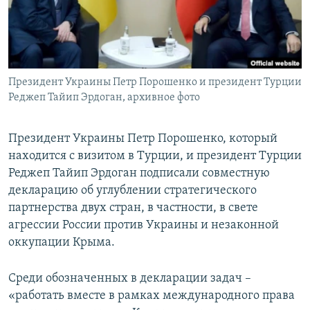
ПРИСОЕДИНЯЙТЕСЬ!
ПОБЕДИТЕЛЕЙ НЕ СУДЯТ?
КРЫМ.НЕПОКОРЕННЫЙ
ELIFBE
Президент Украины Петр Порошенко и президент Турции
УКРАИНСКАЯ ПРОБЛЕМА КРЫМА
Реджеп Тайип Эрдоган, архивное фото
Все сайты RFE/RL
Президент Украины Петр Порошенко, который
находится с визитом в Турции, и президент Турции
Реджеп Тайип Эрдоган подписали совместную
декларацию об углублении стратегического
партнерства двух стран, в частности, в свете
агрессии России против Украины и незаконной
оккупации Крыма.
Среди обозначенных в декларации задач –
«работать вместе в рамках международного права