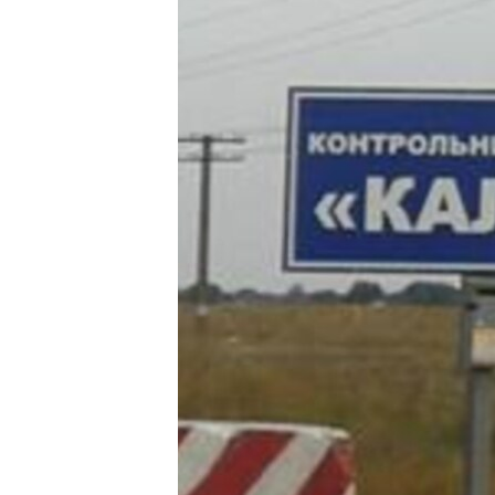
ПОБЕДИТЕЛЕЙ НЕ СУДЯТ?
КРЫМ.НЕПОКОРЕННЫЙ
ELIFBE
УКРАИНСКАЯ ПРОБЛЕМА КРЫМА