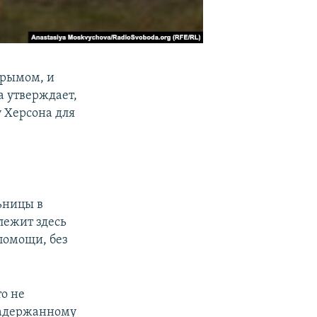
Крымом, и
а утверждает,
у Херсона для
ьницы в
лежит здесь
помощи, без
о не
задержанному