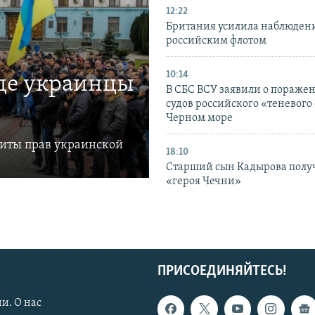
12:22
Британия усилила наблюдени
российским флотом
10:14
где украинцы
В СБС ВСУ заявили о пораже
судов российского «теневого 
Черном море
щиты прав украинской
18:10
Старший сын Кадырова полу
«героя Чечни»
ПРИСОЕДИНЯЙТЕСЬ!
и. О нас