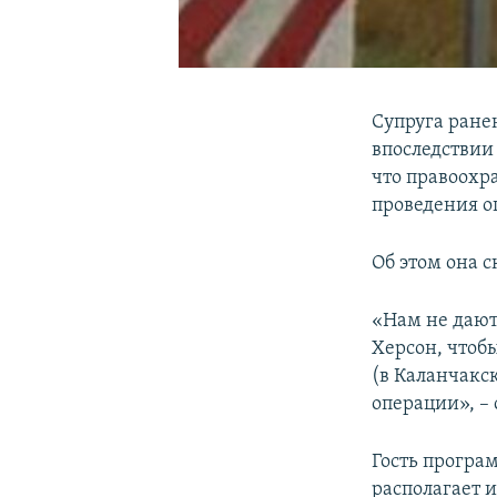
Супруга ране
впоследствии
что правоохр
проведения о
Об этом она 
«Нам не дают
Херсон, чтоб
(в Каланчакс
операции», –
Гость програ
располагает 