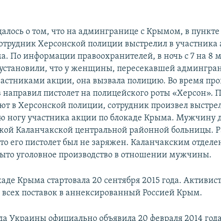
щалось о том, что на админгранице с Крымом, в пункте
отрудник Херсонской полиции выстрелил в участника 
а. По информации правоохранителей, в ночь с 7 на 8 
установили, что у женщины, пересекавшей админгран
частниками акции, она вызвала полицию. Во время пр
 направил пистолет на полицейского роты «Херсон». По
ют в Херсонской полиции, сотрудник произвел выстрел 
ую ногу участника акции по блокаде Крыма. Мужчину 
кой Каланчакской центральной районной больницы. 
что его пистолет был не заряжен. Каланчакским отдел
ыто уголовное производство в отношении мужчины.
каде Крыма стартовала 20 сентября 2015 года. Активис
всех поставок в аннексированный Россией Крым.
да Украины официально объявила 20 февраля 2014 год