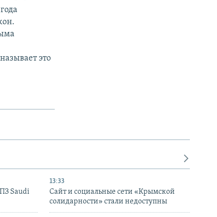
 года
кон.
рыма
называет это
13:33
НПЗ Saudi
Сайт и социальные сети «Крымской
солидарности» стали недоступны