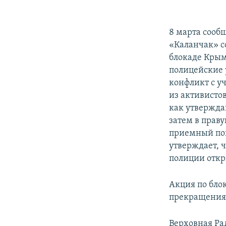
8 марта сооб
«Каланчак» с
блокаде Крым
полицейские 
конфликт с у
из активистов
как утвержда
затем в прав
приемный по
утверждает, 
полиции откр
Акция по бло
прекращения 
Верховная Ра