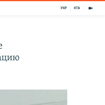
УКР
КТА
е
рацию