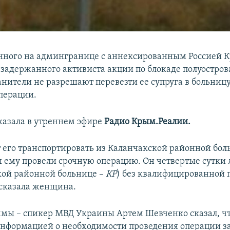
нного на админгранице с аннексированным Россией 
 задержанного активиста акции по блокаде полуостров
анители не разрешают перевезти ее супруга в больниц
перации.
сказала в утреннем эфире
Радио Крым.Реалии.
 его транспортировать из Каланчакской районной бол
ы ему провели срочную операцию. Он четвертые сутки 
кой районной больнице –
КР
) без квалифицированной 
 сказала женщина.
ммы – спикер МВД Украины Артем Шевченко сказал, чт
информацией о необходимости проведения операции 