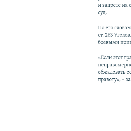
и запрете на
суд.
По его словам
ст. 263 Угол
боевыми при
«Если этот гр
неправомерно
обжаловать е
правоту», – з