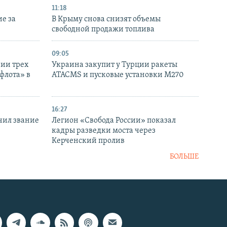
11:18
е за
В Крыму снова снизят объемы
свободной продажи топлива
09:05
нии трех
Украина закупит у Турции ракеты
флота» в
ATACMS и пусковые установки M270
16:27
чил звание
Легион «Свобода России» показал
кадры разведки моста через
Керченский пролив
БОЛЬШЕ