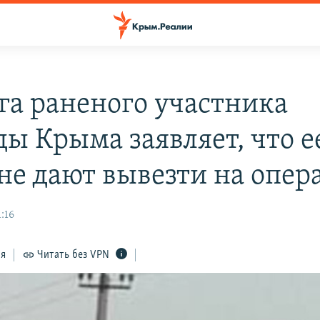
га раненого участника
ды Крыма заявляет, что е
не дают вывезти на опе
1:16
ся
Читать без VPN