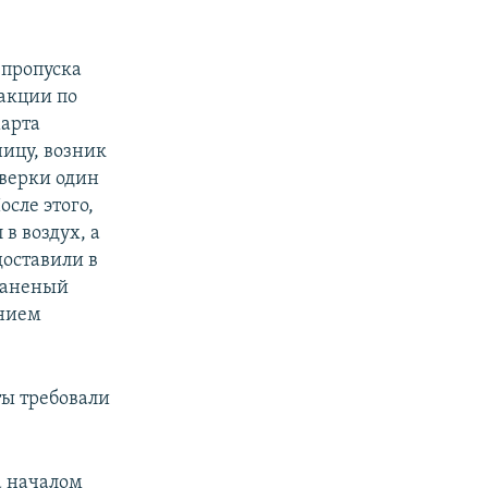
 пропуска
акции по
марта
ицу, возник
оверки один
сле этого,
в воздух, а
доставили в
Раненый
ением
ты требовали
а началом