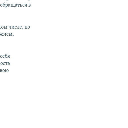
 обращаться в
том числе, по
ужием,
 себя
ость
свою