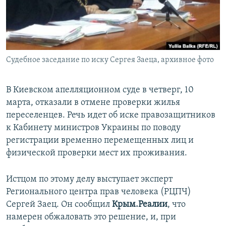
ПРИСОЕДИНЯЙТЕСЬ!
ПОБЕДИТЕЛЕЙ НЕ СУДЯТ?
КРЫМ.НЕПОКОРЕННЫЙ
ELIFBE
Судебное заседание по иску Сергея Заеца, архивное фото
УКРАИНСКАЯ ПРОБЛЕМА КРЫМА
Все сайты RFE/RL
В Киевском апелляционном суде в четверг, 10
марта, отказали в отмене проверки жилья
переселенцев. Речь идет об иске правозащитников
к Кабинету министров Украины по поводу
регистрации временно перемещенных лиц и
физической проверки мест их проживания.
Истцом по этому делу выступает эксперт
Регионального центра прав человека (РЦПЧ)
Сергей Заец. Он сообщил
Крым.Реалии
, что
намерен обжаловать это решение, и, при