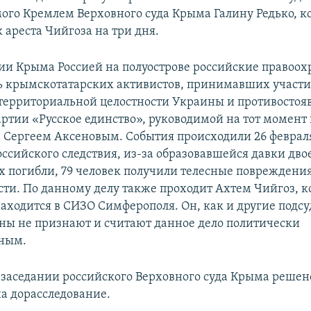
ого Кремлем Верховного суда Крыма Галину Редько, к
 ареста Чийгоза на три дня.
ии Крыма Россией на полуострове российские правоо
ь крымскотатарских активистов, принимавших участи
территориальной целостности Украины и противосто
артии «Русское единство», руководимой на тот моме
 Сергеем Аксеновым. События происходили 26 февраля
ссийского следствия, из-за образовавшейся давки дво
погибли, 79 человек получили телесные повреждени
сти. По данному делу также проходит Ахтем Чийгоз, 
находится в СИЗО Симферополя. Он, как и другие подс
ины не признают и считают данное дело политически
ным.
а заседании российского Верховного суда Крыма решен
на дорасследование.