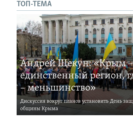
ТОП-ТЕМА
Андрей Щекун: «Крым –
единственный регион, 
– меньшинство»
Дискуссия вокруг планов установить День за
общины Крыма