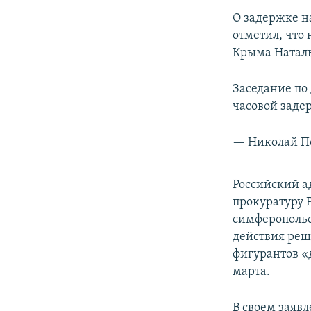
О задержке н
отметил, что
Крыма Наталь
Заседание по 
часовой заде
— Николай П
Российский а
прокуратуру 
симферопольс
действия реш
фигурантов «д
марта.
В своем заявл