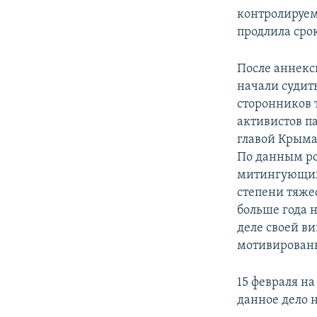
контролируем
продлила срок
После аннекс
начали судит
сторонников 
активистов п
главой Крыма
По данным ро
митингующих 
степени тяже
больше года 
деле своей в
мотивирован
15 февраля н
данное дело 