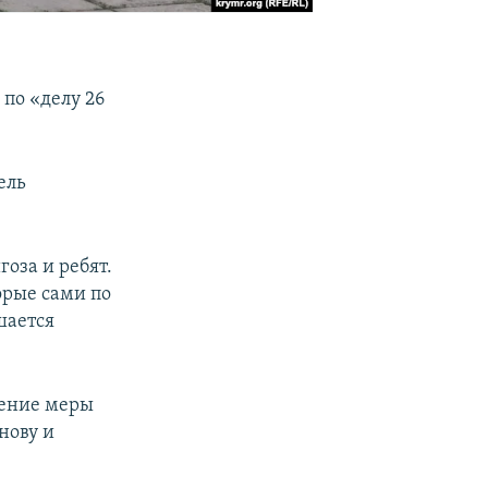
по «делу 26
ель
оза и ребят.
торые сами по
шается
ление меры
нову и