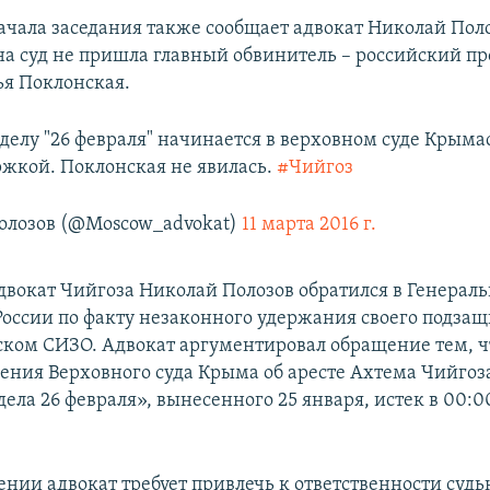
ачала заседания также сообщает адвокат Николай Поло
 на суд не пришла главный обвинитель – российский п
я Поклонская.
делу "26 февраля" начинается в верховном суде Крыма
ржкой. Поклонская не явилась.
#Чийгоз
олозов (@Moscow_advokat)
11 марта 2016 г.
двокат Чийгоза Николай Полозов обратился в Генерал
России по факту незаконного удержания своего подзащ
ком СИЗО. Адвокат аргументировал обращение тем, ч
ения Верховного суда Крыма об аресте Ахтема Чийгоз
ела 26 февраля», вынесенного 25 января, истек в 00:0
ении адвокат требует привлечь к ответственности суд