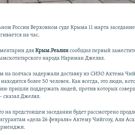
ьном России Верховном суде Крыма 11 марта заседание 
гивается на час.
мментарии для
Крым.Реалии
сообщил первый заместит
ымскотатарского народа Нариман Джелял.
 на полчаса задержали доставку из СИЗО Ахтема Чийг
 находится более 50 человек. Как всегда, это люди, ко
ию пришли поддержать людей, против которых совер
– сказал Джелял.
то на предстоящем заседании будет рассмотрено прод
игурантам «дела 26 февраля» Ахтему Чийгозу, Али Аса
ерменджи.