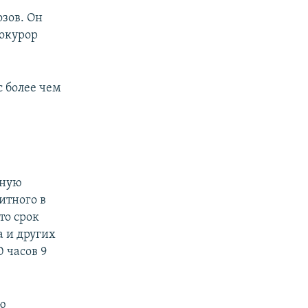
зов. Он
рокурор
с более чем
ьную
итного в
то срок
а и других
0 часов 9
ью