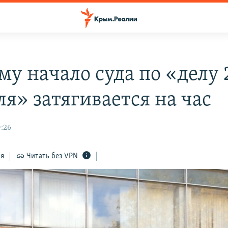
му начало суда по «делу 
ля» затягивается на час
0:26
ся
Читать без VPN