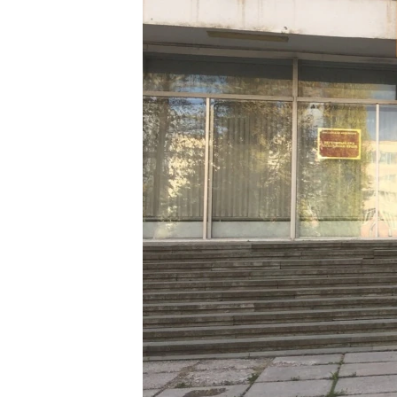
ПОБЕДИТЕЛЕЙ НЕ СУДЯТ?
КРЫМ.НЕПОКОРЕННЫЙ
ELIFBE
УКРАИНСКАЯ ПРОБЛЕМА КРЫМА