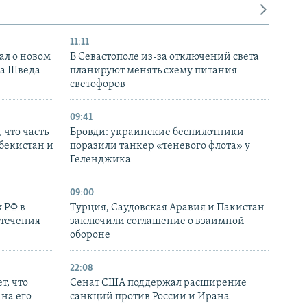
11:11
ал о новом
В Севастополе из-за отключений света
ка Шведа
планируют менять схему питания
светофоров
09:41
 что часть
Бровди: украинские беспилотники
збекистан и
поразили танкер «теневого флота» у
Геленджика
09:00
 РФ в
Турция, Саудовская Аравия и Пакистан
стечения
заключили соглашение о взаимной
обороне
22:08
т, что
Сенат США поддержал расширение
на его
санкций против России и Ирана