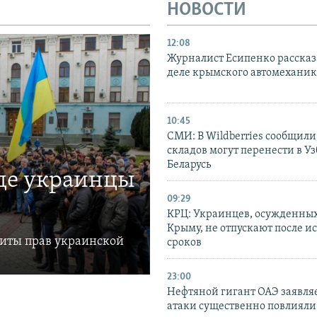
НОВОСТИ
12:08
Журналист Есипенко рассказ
деле крымского автомехани
10:45
СМИ: В Wildberries сообщили,
складов могут перенести в У
Беларусь
где украинцы
09:29
КРЦ: Украинцев, осужденных
Крыму, не отпускают после и
щиты прав украинской
сроков
23:00
Нефтяной гигант ОАЭ заявляе
атаки существенно повлияли 