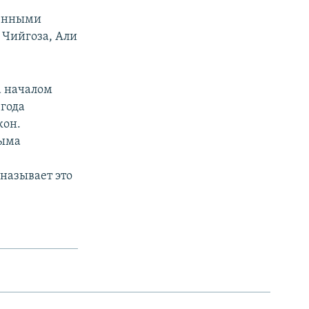
ченными
 Чийгоза, Али
а началом
 года
кон.
рыма
называет это