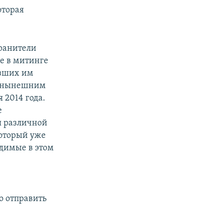
оторая
хранители
е в митинге
явших им
нт нынешним
 2014 года.
е
я различной
который уже
удимые в этом
о отправить