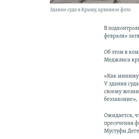
Здание суда в Крыму, архивное фото
В подконтрол
февраля» затя
Об этом в ко
Меджлиса кр
«Как минимум
У здания суда
своему желан
беззаконие», 
Ожидается, ч
пресечения ф
Мустуфы Дег