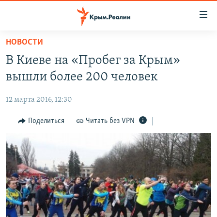
Доступность
ссылки
Вернуться
НОВОСТИ
к
НОВОСТИ
В Киеве на «Пробег за Крым»
основному
СПЕЦПРОЕКТЫ
содержанию
вышли более 200 человек
ВОДА
Вернутся
ГРУЗ 200
к
12 марта 2016, 12:30
ИСТОРИЯ
КАРТА ВОЕННЫХ ОБЪЕКТОВ КРЫМА
главной
ЕЩЕ
Поделиться
Читать без VPN
11 ЛЕТ ОККУПАЦИИ КРЫМА. 11 ИСТОРИЙ СОПРОТИВЛЕНИЯ
навигации
Вернутся
РАДІО СВОБОДА
ИНТЕРАКТИВ
к
КАК ОБОЙТИ БЛОКИРОВКУ
ИНФОГРАФИКА
поиску
ТЕЛЕПРОЕКТ КРЫМ.РЕАЛИИ
Українською
СОВЕТЫ ПРАВОЗАЩИТНИКОВ
Qırımtatar
ПРОПАВШИЕ БЕЗ ВЕСТИ