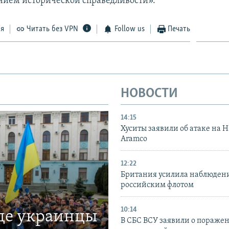
нием исторической справедливости».
ся
Читать без VPN
Follow us
Печать
НОВОСТИ
14:15
Хуситы заявили об атаке на 
Aramco
12:22
Британия усилила наблюдени
российским флотом
10:14
где украинцы
В СБС ВСУ заявили о пораже