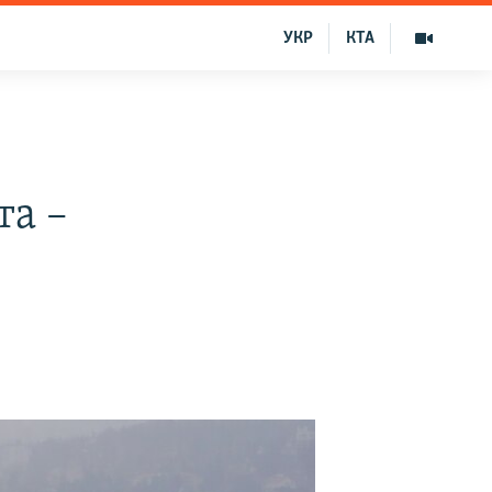
УКР
КТА
е
та –