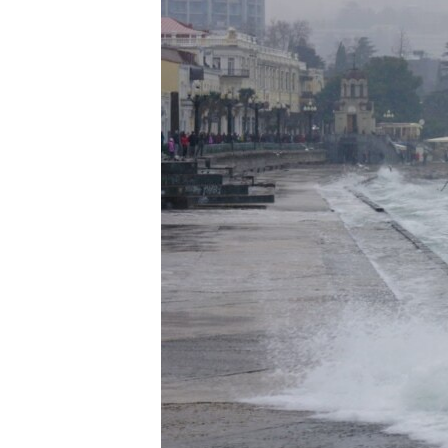
ПОБЕДИТЕЛЕЙ НЕ СУДЯТ?
КРЫМ.НЕПОКОРЕННЫЙ
ELIFBE
УКРАИНСКАЯ ПРОБЛЕМА КРЫМА