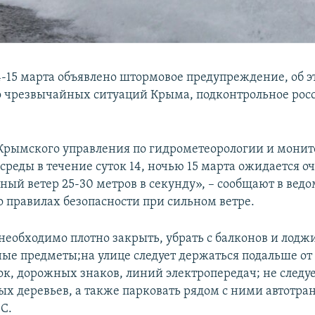
4-15 марта объявлено штормовое предупреждение, об 
 чрезвычайных ситуаций Крыма, подконтрольное рос
рымского управления по гидрометеорологии и мони
реды в течение суток 14, ночью 15 марта ожидается о
ный ветер 25-30 метров в секунду», – сообщают в ведо
 правилах безопасности при сильном ветре.
необходимо плотно закрыть, убрать с балконов и лодж
ые предметы;на улице следует держаться подальше о
ок, дорожных знаков, линий электропередач; не следу
ых деревьев, а также парковать рядом с ними автотран
С.