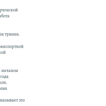
ерченской
абота
за тумана.
ранспортной
кой
а началом
 года
кон.
рыма
называет это