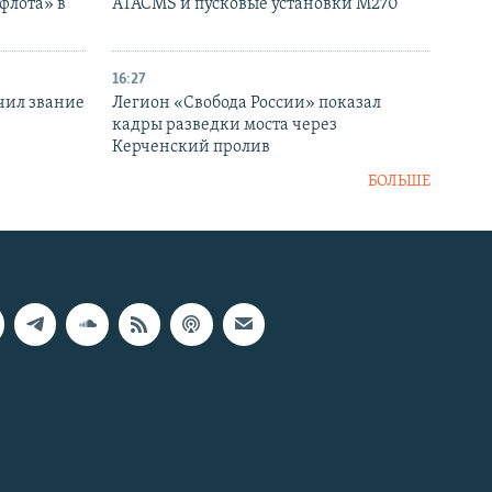
флота» в
ATACMS и пусковые установки M270
16:27
чил звание
Легион «Свобода России» показал
кадры разведки моста через
Керченский пролив
БОЛЬШЕ