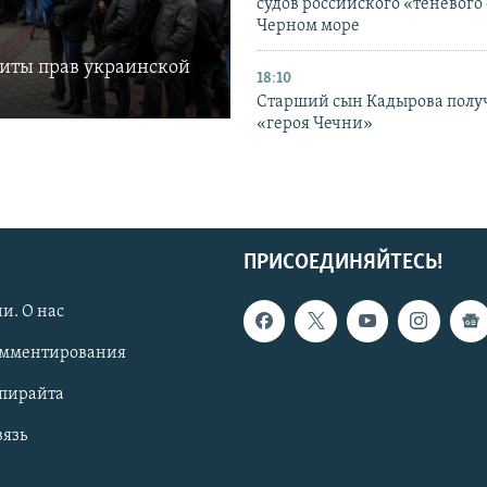
судов российского «теневого 
Черном море
щиты прав украинской
18:10
Старший сын Кадырова полу
«героя Чечни»
ПРИСОЕДИНЯЙТЕСЬ!
и. О нас
омментирования
опирайта
вязь