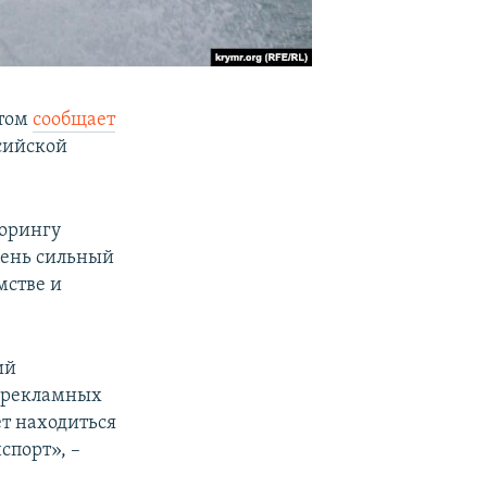
этом
сообщает
сийской
торингу
чень сильный
мстве и
ий
т рекламных
ет находиться
спорт», –