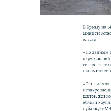
В Крыму на 1
министерство
власти.
«По данным К
окружающей с
северо-восточ
напоминают о
«Окна домов 
незакрепленн
щитов, вывес
вблизи крупн
публикует МЧ