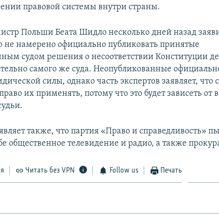
ении правовой системы внутри страны.
стр Польши Беата Шидло несколько дней назад заяви
о не намерено официально публиковать принятые
ным судом решения о несоответствии Конституции д
ительно самого же суда. Неопубликованные официаль
ической силы, однако часть экспертов заявляет, что 
раво их применять, потому что это будет зависеть от 
судьи.
являет также, что партия «Право и справедливость» пы
бе общественное телевидение и радио, а также прокура
ся
Читать без VPN
Follow us
Печать