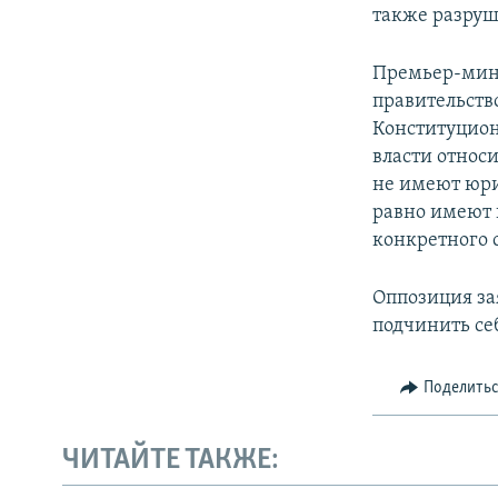
также разруш
Премьер-мини
правительств
Конституцион
власти относ
не имеют юрид
равно имеют п
конкретного 
Оппозиция за
подчинить се
Поделить
ЧИТАЙТЕ ТАКЖЕ: