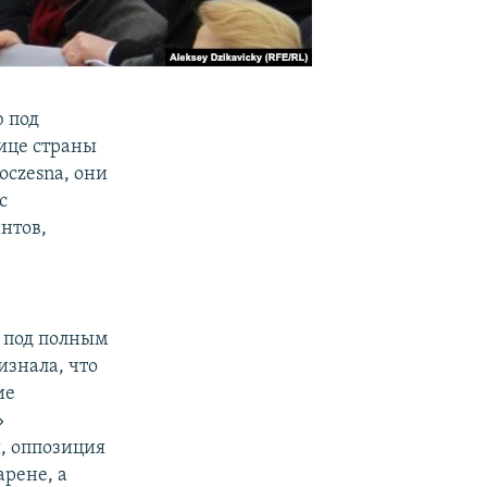
 под
лице страны
oczesna, они
с
нтов,
е под полным
изнала, что
ие
»
, оппозиция
рене, а