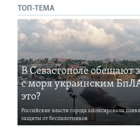
ТОП-ТЕМА
В Севастополе обещают 
с моря украинским БпЛА
это?
Российские власти города анонсировали появ
защиты от беспилотников