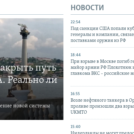
НОВОСТИ
22:54
Под санкции США попали ку
генералы и компании, связа
поставками оружия из РФ
18:44
При взрыве в Москве погиб г
закрыть путь
майор армии РФ Плохотнюк и
главкома ВКС – российские 
. Реально ли
16:55
Возле нефтяного танкера в 
ление новой системы
проливе произошли два взры
UKMTO
15:40
Нидерланды не могут предос