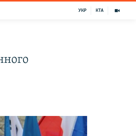
УКР
КТА
нного