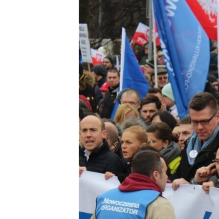
ПОБЕДИТЕЛЕЙ НЕ СУДЯТ?
КРЫМ.НЕПОКОРЕННЫЙ
ELIFBE
УКРАИНСКАЯ ПРОБЛЕМА КРЫМА