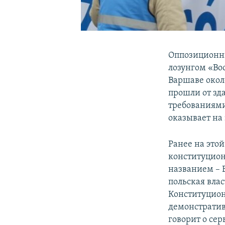
Оппозиционн
лозунгом «Во
Варшаве окол
прошли от зд
требованиями
оказывает на 
Ранее на это
конституцион
названием – 
польская вла
Конституцион
демонстратив
говорит о се