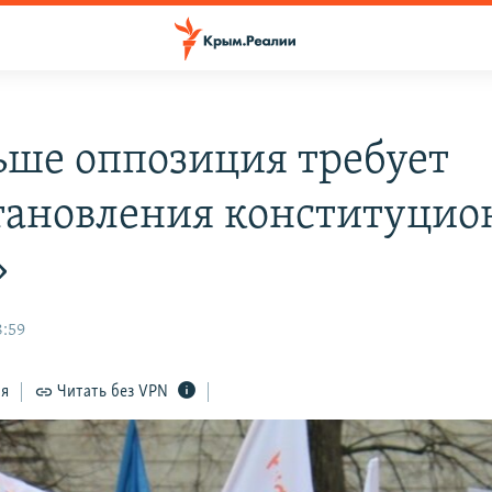
ьше оппозиция требует
тановления конституцио
»
8:59
ся
Читать без VPN