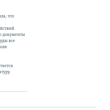
ла, что
ействий
но документы
суды все
воли
тается
туру.