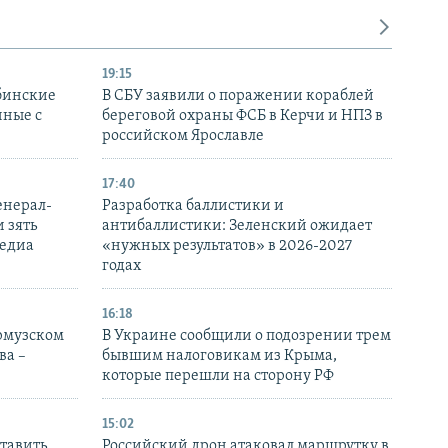
19:15
бинские
В СБУ заявили о поражении кораблей
нные с
береговой охраны ФСБ в Керчи и НПЗ в
российском Ярославле
17:40
енерал-
Разработка баллистики и
 зять
антибаллистики: Зеленский ожидает
медиа
«нужных результатов» в 2026-2027
годах
16:18
Ормузском
В Украине сообщили о подозрении трем
ва –
бывшим налоговикам из Крыма,
которые перешли на сторону РФ
15:02
тавить
Российский дрон атаковал маршрутку в