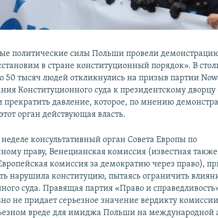
ые политические силы Польши провели демонстрацию
сстановим в стране конституционный порядок». В сто
о 50 тысяч людей откликнулись на призыв партии Now
ания Конституционного суда к президентскому дворцу 
 прекратить давление, которое, по мнению демонстра
этот орган действующая власть.
й неделе консультативный орган Совета Европы по
ному праву, Венецианская комиссия (известная такж
Европейская комиссия за демократию через право), пр
сть нарушила конституцию, пытаясь ограничить влиян
ного суда. Правящая партия «Право и справедливость
но не придает серьезное значение вердикту комиссии
рьезном вреде для имиджа Польши на международной а