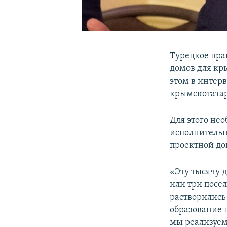
Турецкое пра
домов для кр
этом в интер
крымскотатар
Для этого не
исполнительн
проектной до
«Эту тысячу д
или три посе
растворились
образование 
мы реализуем 