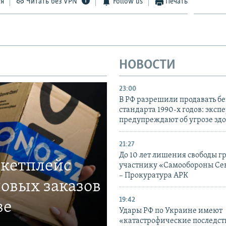
ся
Читать без VPN
Follow us
Печать
НОВОСТИ
23:00
В РФ разрешили продавать б
стандарта 1990-х годов: эксп
предупреждают об угрозе зд
21:27
До 10 лет лишения свободы г
ркетплейс
участнику «Самообороны Се
– Прокуратура АРК
овых заказов
19:42
ве
Удары РФ по Украине имеют
«катастрофические последст