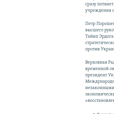
сразу потянет
учреждения о
Петр Порошен
высшего руко
Тайип Эрдога
стратегическо
против Украи
Верховная Ра
временной ок
президент Ук
Международн
незаконными 
экономически
«восстановле