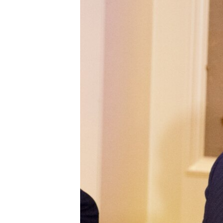
ПОБЕДИТЕЛЕЙ НЕ СУДЯТ?
КРЫМ.НЕПОКОРЕННЫЙ
ELIFBE
УКРАИНСКАЯ ПРОБЛЕМА КРЫМА