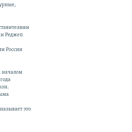
турные,
дставителями
ии Реджеп
сии России
а началом
 года
кон.
рыма
называет это