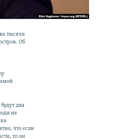
ва тысячи
остров. Об
ур
димой
 будут два
люди не
 на
тно, что если
сти, то он