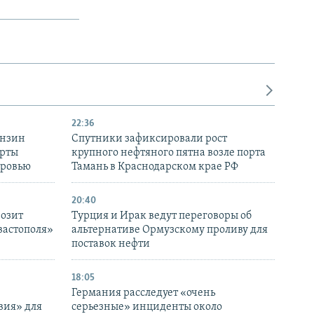
22:36
ензин
Спутники зафиксировали рост
ерты
крупного нефтяного пятна возле порта
оровью
Тамань в Краснодарском крае РФ
20:40
розит
Турция и Ирак ведут переговоры об
вастополя»
альтернативе Ормузскому проливу для
поставок нефти
18:05
Германия расследует «очень
вия» для
серьезные» инциденты около