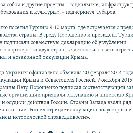
 за собой и другие проекты – социальные, инфраструк
бразования и культуры», – подчеркнул Чубаров.
ко посетил Турцию 9-10 марта, где встречается с пре
водства страны. В среду Порошенко и президент Турц
н подписали совместную декларацию об углублении
го партнерства двух стран, в частности, в свете агрес
ны и незаконной оккупации Крыма.
да Украины официально объявила 20 февраля 2014 год
купации Крыма и Севастополя Россией. 7 октября 2015
раины Петр Порошенко подписал соответствующий за
ые организации признали оккупацию и аннексию К
и осудили действия России. Страны Запада ввели ряд
х санкций. Россия отрицает оккупацию полуострова и 
нием исторической справедливости».