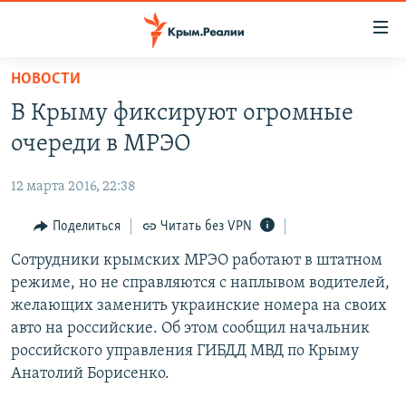
Доступность
ссылки
Вернуться
НОВОСТИ
к
НОВОСТИ
В Крыму фиксируют огромные
основному
СПЕЦПРОЕКТЫ
содержанию
очереди в МРЭО
ВОДА
Вернутся
ГРУЗ 200
к
12 марта 2016, 22:38
ИСТОРИЯ
КАРТА ВОЕННЫХ ОБЪЕКТОВ КРЫМА
главной
ЕЩЕ
Поделиться
Читать без VPN
11 ЛЕТ ОККУПАЦИИ КРЫМА. 11 ИСТОРИЙ СОПРОТИВЛЕНИЯ
навигации
Вернутся
РАДІО СВОБОДА
Сотрудники крымских МРЭО работают в штатном
ИНТЕРАКТИВ
к
режиме, но не справляются с наплывом водителей,
КАК ОБОЙТИ БЛОКИРОВКУ
ИНФОГРАФИКА
поиску
желающих заменить украинские номера на своих
ТЕЛЕПРОЕКТ КРЫМ.РЕАЛИИ
авто на российские. Об этом сообщил начальник
Українською
российского управления ГИБДД МВД по Крыму
СОВЕТЫ ПРАВОЗАЩИТНИКОВ
Qırımtatar
Анатолий Борисенко.
ПРОПАВШИЕ БЕЗ ВЕСТИ