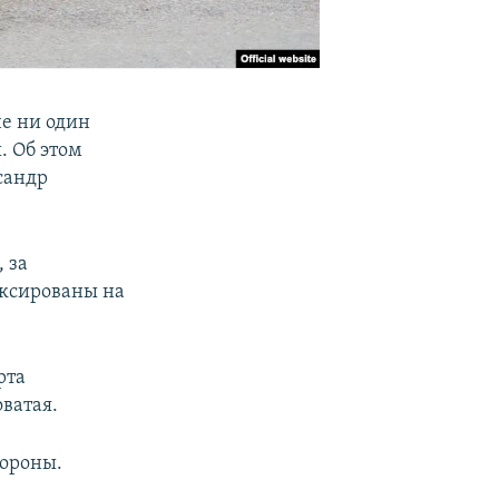
не ни один
. Об этом
сандр
 за
иксированы на
рта
ватая.
тороны.