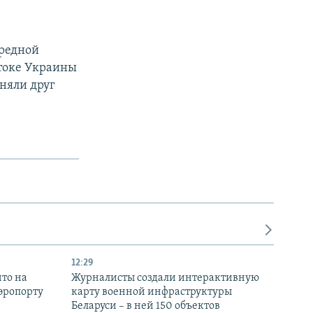
ередной
стоке Украины
иняли друг
12:29
то на
Журналисты создали интерактивную
аэропорту
карту военной инфраструктуры
Беларуси – в ней 150 объектов