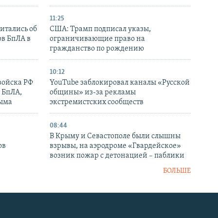
11:25
итались об
США: Трамп подписал указы,
ов БпЛА в
ограничивающие право на
гражданство по рождению
10:12
войска РФ
YouTube заблокировал каналы «Русской
 БпЛА,
общины» из-за рекламы
рыма
экстремистских сообществ
08:44
В Крыму и Севастополе были слышны
ов
взрывы, на аэродроме «Гвардейское»
возник пожар с детонацией – паблики
БОЛЬШЕ