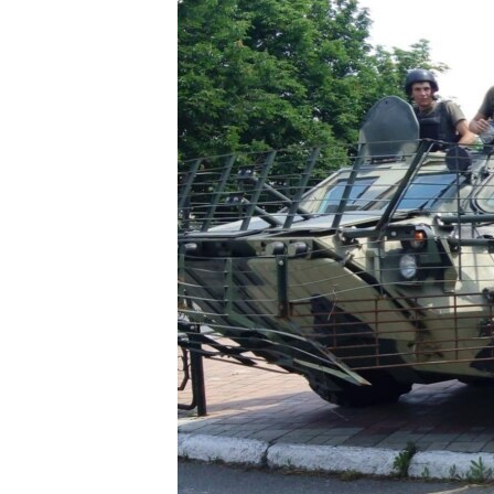
ПОБЕДИТЕЛЕЙ НЕ СУДЯТ?
КРЫМ.НЕПОКОРЕННЫЙ
ELIFBE
УКРАИНСКАЯ ПРОБЛЕМА КРЫМА