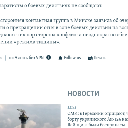
паратисты о боевых действиях не сообщают.
хсторонняя контактная группа в Минске заявила об оч
ти о прекращении огня в зоне боевых действий на во
Однако с тех пор стороны конфликта неоднократно обв
ушении «режима тишины».
ся
Читать без VPN
Follow us
Печать
НОВОСТИ
12:52
СМИ: в Германии отрицают, ч
борту украинского Ан-124 в 
Лейпцига были боеприпасы