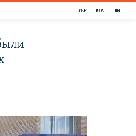
УКР
КТА
 были
х –