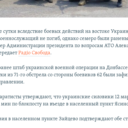
 сутки вследствие боевых действий на востоке Украи
оеннослужащий не погиб, однако семеро были ранены
ер Администрации президента по вопросам АТО Алек
ередает
Радіо Свобода
.
ранее штаб украинской военной операции на Донбассе,
ки из 71-го обстрела со стороны боевиков 62 были заф
правлении.
аратисты утверждают, что украинские силовики 12 ма
 мин по блокпосту на въезде в населенный пункт Ясино
вия в населенном пункте Зайцево подтверждают обе с