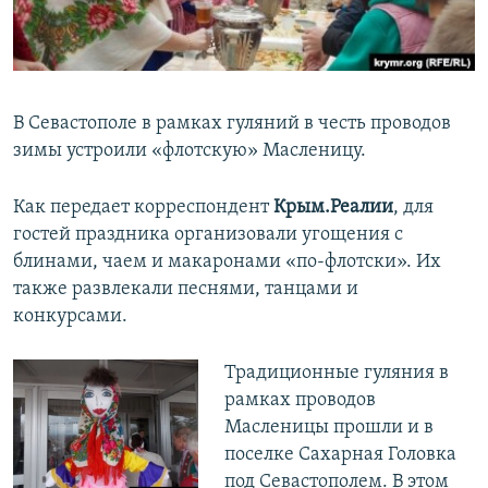
ПРИСОЕДИНЯЙТЕСЬ!
ПОБЕДИТЕЛЕЙ НЕ СУДЯТ?
КРЫМ.НЕПОКОРЕННЫЙ
ELIFBE
В Севастополе в рамках гуляний в честь проводов
УКРАИНСКАЯ ПРОБЛЕМА КРЫМА
зимы устроили «флотскую» Масленицу.
Все сайты RFE/RL
Как передает корреспондент
Крым.Реалии
, для
гостей праздника организовали угощения с
блинами, чаем и макаронами «по-флотски».​ Их
также развлекали песнями, танцами и
конкурсами.
Традиционные гуляния в
рамках проводов
Масленицы прошли и в
поселке Сахарная Головка
под Севастополем. В этом