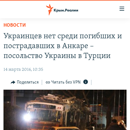
Доступность
ссылки
Вернуться
НОВОСТИ
к
НОВОСТИ
Украинцев нет среди погибших и
основному
СПЕЦПРОЕКТЫ
содержанию
пострадавших в Анкаре –
ВОДА
Вернутся
ГРУЗ 200
посольство Украины в Турции
к
ИСТОРИЯ
КАРТА ВОЕННЫХ ОБЪЕКТОВ КРЫМА
главной
14 марта 2016, 10:35
ЕЩЕ
11 ЛЕТ ОККУПАЦИИ КРЫМА. 11 ИСТОРИЙ СОПРОТИВЛЕНИЯ
навигации
Вернутся
Поделиться
Читать без VPN
РАДІО СВОБОДА
ИНТЕРАКТИВ
к
КАК ОБОЙТИ БЛОКИРОВКУ
ИНФОГРАФИКА
поиску
ТЕЛЕПРОЕКТ КРЫМ.РЕАЛИИ
Українською
СОВЕТЫ ПРАВОЗАЩИТНИКОВ
Qırımtatar
ПРОПАВШИЕ БЕЗ ВЕСТИ