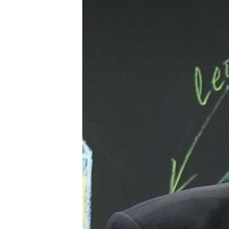
ПОБЕДИТЕЛЕЙ НЕ СУДЯТ?
КРЫМ.НЕПОКОРЕННЫЙ
ELIFBE
УКРАИНСКАЯ ПРОБЛЕМА КРЫМА