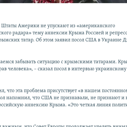
 Штаты Америки не упускают из «американского
кого радара» тему аннексии Крыма Россией и репрес
ымских татар. Об этом заявил посол США в Украине 
аемся забывать ситуацию с крымскими татарами. Кры
рав человека», – сказал посол в интервью украинскому
л, что эта проблема присутствует «в нашем постоянно
сол напомнил, что США не признавали, не признают и 
оссийскую аннексию Крыма. «Это четкая линия полит
л важным, что Совет Европы продолжает уделять вним