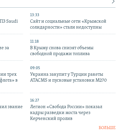
13:33
НПЗ Saudi
Сайт и социальные сети «Крымской
солидарности» стали недоступны
11:18
е за
В Крыму снова снизят объемы
свободной продажи топлива
09:05
нии трех
Украина закупит у Турции ракеты
флота» в
ATACMS и пусковые установки M270
16:27
чил звание
Легион «Свобода России» показал
кадры разведки моста через
Керченский пролив
БОЛЬШЕ