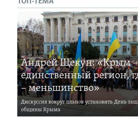
ТОП-ТЕМА
Андрей Щекун: «Крым –
единственный регион, 
– меньшинство»
Дискуссия вокруг планов установить День за
общины Крыма