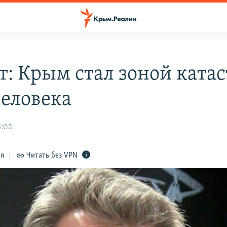
т: Крым стал зоной ката
человека
3:02
ся
Читать без VPN