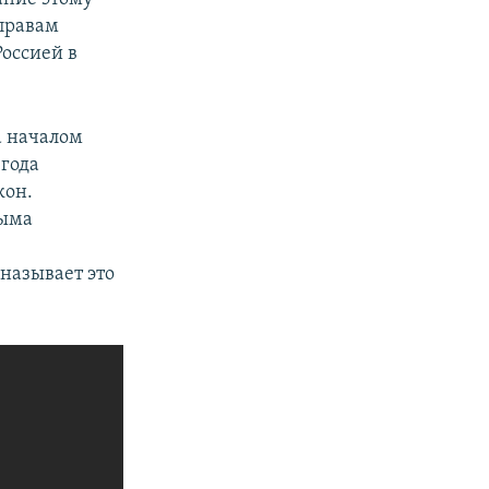
правам
Россией в
а началом
 года
кон.
рыма
называет это