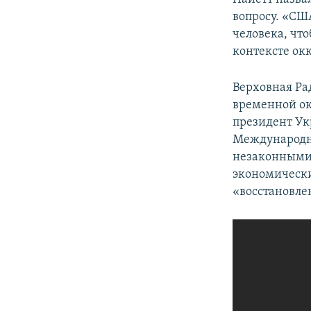
вопросу. «СШ
человека, чт
контексте ок
Верховная Ра
временной ок
президент Ук
Международн
незаконными 
экономически
«восстановле