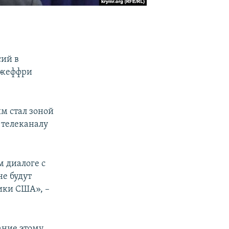
сий в
Джеффри
м стал зоной
 телеканалу
м диалоге с
не будут
ики США», –
ание этому