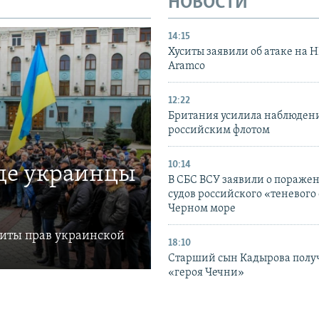
НОВОСТИ
14:15
Хуситы заявили об атаке на 
Aramco
12:22
Британия усилила наблюдени
российским флотом
10:14
где украинцы
В СБС ВСУ заявили о пораже
судов российского «теневого 
Черном море
щиты прав украинской
18:10
Старший сын Кадырова полу
«героя Чечни»