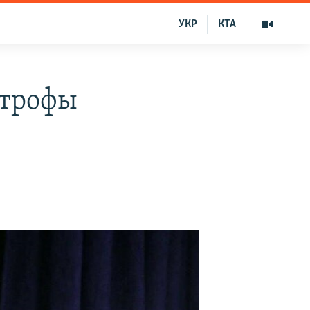
УКР
КТА
строфы