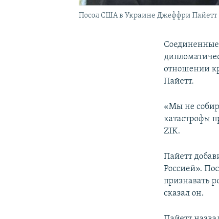
Посол США в Украине Джеффри Пайетт
Соединенные
дипломатичес
отношении кр
Пайетт.
«Мы не собир
катастрофы п
ZIK.
Пайетт добави
Россией». По
признавать р
сказал он.
Пайетт назва