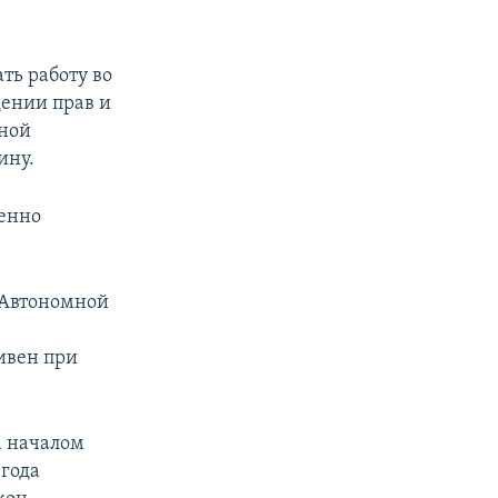
ть работу во
дении прав и
ной
ину.
менно
м Автономной
ивен при
а началом
 года