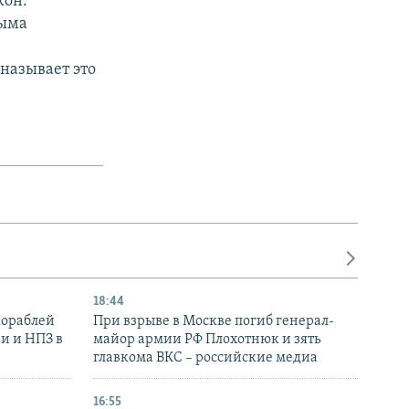
кон.
рыма
называет это
18:44
кораблей
При взрыве в Москве погиб генерал-
и и НПЗ в
майор армии РФ Плохотнюк и зять
главкома ВКС – российские медиа
16:55