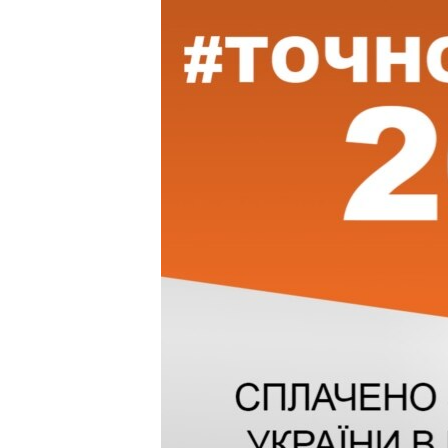
ПОБЕДИТЕЛЕЙ НЕ СУДЯТ?
КРЫМ.НЕПОКОРЕННЫЙ
ELIFBE
УКРАИНСКАЯ ПРОБЛЕМА КРЫМА