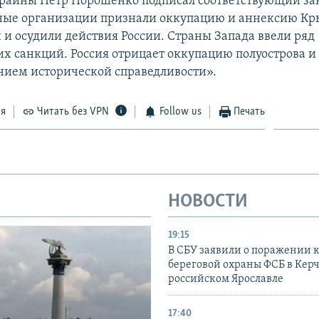
раины Петр Порошенко подписал соответствующий за
ые организации признали оккупацию и аннексию К
и осудили действия России. Страны Запада ввели ряд
х санкций. Россия отрицает оккупацию полуострова и 
нием исторической справедливости».
ся
Читать без VPN
Follow us
Печать
НОВОСТИ
19:15
В СБУ заявили о поражении 
береговой охраны ФСБ в Керч
российском Ярославле
17:40