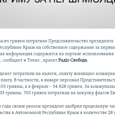
тысяч гривен потратило Представительство президента
еспублике Крым на собственное содержание за первые
акая информация содержится на портале использовани
a, сообщает # Точно , проект
Радіо Свобода
.
денег потратили на налоги, оплату жилищно-коммуна
плату. В частности, в январе персонал Представительс
03 гривны, а в феврале – 54 828 гривен. За коммуналь
33 гривны. 705 гривен потратили на покупку флагов Е
го года своим указом президент одобрил предельную ч
ьства в Автономной Республике Крым в количестве 28