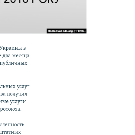
 Украины в
 два месяца
я публичных
льных услуг
тва получил
ные услуги
вросоюза.
исленность
 штатных