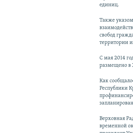
единиц.
Также указом
взаимодейств
свобод граж
территории и
С мая 2014 г
размещено в 
Как сообщало
Республики Кр
профинансиро
запланирован
Верховная Ра
временной ок