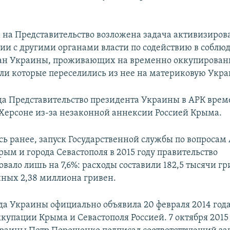
 на Представительство возложена задача активизирова
ии с другими органами власти по содействию в соблю
дан Украины, проживающих на временно оккупирован
ли которые переселились из нее на материковую Укра
ода Представительство президента Украины в АРК вре
Херсоне из-за незаконной аннексии Россией Крыма.
сь ранее, запуск Государственной службы по вопроса
ым и города Севастополя в 2015 году правительство
вало лишь на 7,6%: расходы составили 182,5 тысячи гр
ных 2,38 миллиона гривен.
да Украины официально объявила 20 февраля 2014 год
купации Крыма и Севастополя Россией. 7 октября 2015