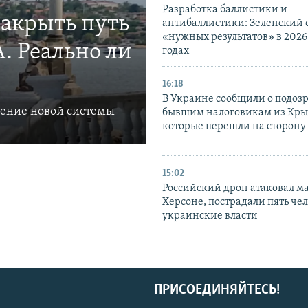
Разработка баллистики и
закрыть путь
антибаллистики: Зеленский
«нужных результатов» в 2026
. Реально ли
годах
16:18
В Украине сообщили о подоз
ление новой системы
бывшим налоговикам из Кры
которые перешли на сторону
15:02
Российский дрон атаковал м
Херсоне, пострадали пять чел
украинские власти
ПРИСОЕДИНЯЙТЕСЬ!