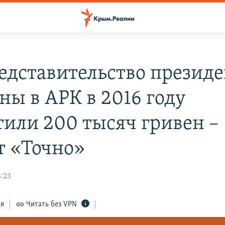
едставительство президе
ны в АРК в 2016 году
тили 200 тысяч гривен –
т «Точно»
5:23
ся
Читать без VPN