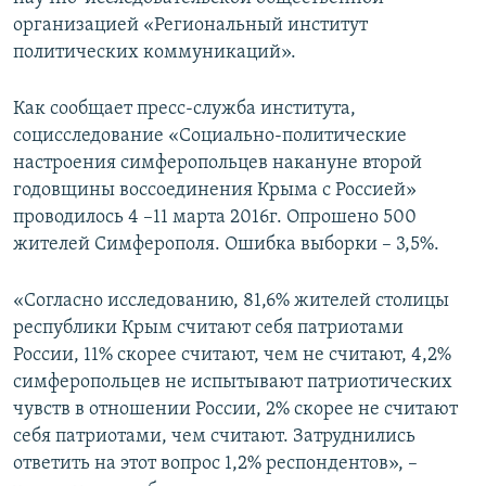
ПРИСОЕДИНЯЙТЕСЬ!
ПОБЕДИТЕЛЕЙ НЕ СУДЯТ?
организацией «Региональный институт
политических коммуникаций».
КРЫМ.НЕПОКОРЕННЫЙ
ELIFBE
Как сообщает пресс-служба института,
социсследование «Социально-политические
УКРАИНСКАЯ ПРОБЛЕМА КРЫМА
настроения симферопольцев накануне второй
Все сайты RFE/RL
годовщины воссоединения Крыма с Россией»
проводилось 4 –11 марта 2016г. Опрошено 500
жителей Симферополя. Ошибка выборки – 3,5%.
«Согласно исследованию, 81,6% жителей столицы
республики Крым считают себя патриотами
России, 11% скорее считают, чем не считают, 4,2%
симферопольцев не испытывают патриотических
чувств в отношении России, 2% скорее не считают
себя патриотами, чем считают. Затруднились
ответить на этот вопрос 1,2% респондентов», –