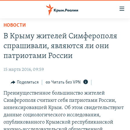
Доступность
ссылки
Вернуться
НОВОСТИ
к
НОВОСТИ
В Крыму жителей Симферополя
основному
СПЕЦПРОЕКТЫ
содержанию
спрашивали, являются ли они
ВОДА
Вернутся
ГРУЗ 200
патриотами России
к
ИСТОРИЯ
КАРТА ВОЕННЫХ ОБЪЕКТОВ КРЫМА
главной
15 марта 2016, 09:59
ЕЩЕ
11 ЛЕТ ОККУПАЦИИ КРЫМА. 11 ИСТОРИЙ СОПРОТИВЛЕНИЯ
навигации
Вернутся
Поделиться
Читать без VPN
РАДІО СВОБОДА
ИНТЕРАКТИВ
к
Преимущественное большинство жителей
КАК ОБОЙТИ БЛОКИРОВКУ
ИНФОГРАФИКА
поиску
Симферополя считают себя патриотами России,
ТЕЛЕПРОЕКТ КРЫМ.РЕАЛИИ
аннексировавшей Крым. Об этом свидетельствуют
Українською
данные социологического исследования,
СОВЕТЫ ПРАВОЗАЩИТНИКОВ
Qırımtatar
опубликованного Крымской республиканской
ПРОПАВШИЕ БЕЗ ВЕСТИ
научно-исследовательской общественной