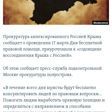
ПРИСОЕДИНЯЙТЕСЬ!
ПОБЕДИТЕЛЕЙ НЕ СУДЯТ?
КРЫМ.НЕПОКОРЕННЫЙ
ELIFBE
УКРАИНСКАЯ ПРОБЛЕМА КРЫМА
Прокуратура аннексированного Россией Крыма
Все сайты RFE/RL
сообщает о проведении 17 марта Дня бесплатной
правовой помощи, приуроченном к «годовщине
воссоединения Крыма с Россией».
Об этом сообщает пресс-служба подконтрольной
Москве прокуратуры полуострова.
«В течение всего дня юристы будут бесплатно
консультировать людей по правовым вопросам...
Помогать людям выработать правовую позицию и
определиться с направлением и способами