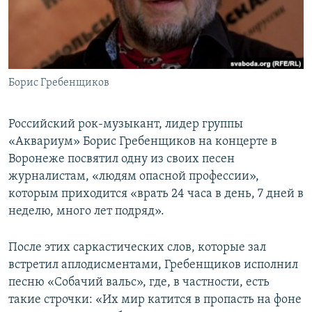
ПРИСОЕДИНЯЙТЕСЬ!
ПОБЕДИТЕЛЕЙ НЕ СУДЯТ?
КРЫМ.НЕПОКОРЕННЫЙ
ELIFBE
Борис Гребенщиков
УКРАИНСКАЯ ПРОБЛЕМА КРЫМА
Все сайты RFE/RL
Российский рок-музыкант, лидер группы
«Аквариум» Борис Гребенщиков на концерте в
Воронеже посвятил одну из своих песен
журналистам, «людям опасной профессии»,
которым приходится «врать 24 часа в день, 7 дней в
неделю, много лет подряд».
После этих саркастических слов, которые зал
встретил аплодисментами, Гребенщиков исполнил
песню «Собачий вальс», где, в частности, есть
такие строчки: «Их мир катится в пропасть на фоне