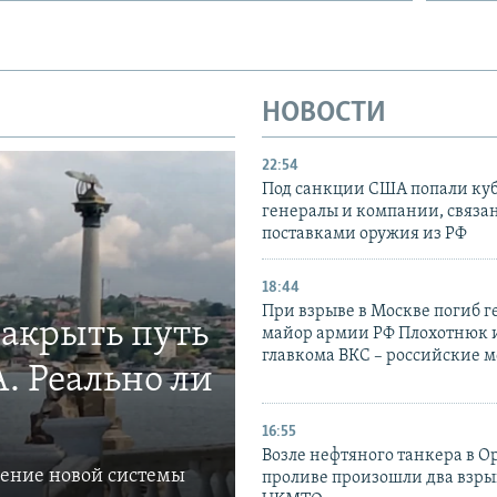
НОВОСТИ
22:54
Под санкции США попали ку
генералы и компании, связа
поставками оружия из РФ
18:44
При взрыве в Москве погиб г
закрыть путь
майор армии РФ Плохотнюк и
главкома ВКС – российские 
. Реально ли
16:55
Возле нефтяного танкера в 
ление новой системы
проливе произошли два взры