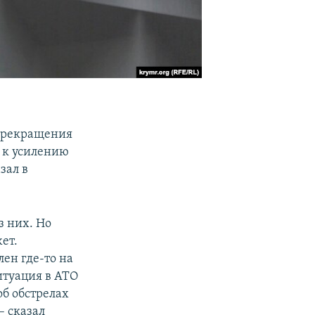
 прекращения
 к усилению
зал в
з них. Но
ет.
ен где-то на
итуация в АТО
б обстрелах
– сказал