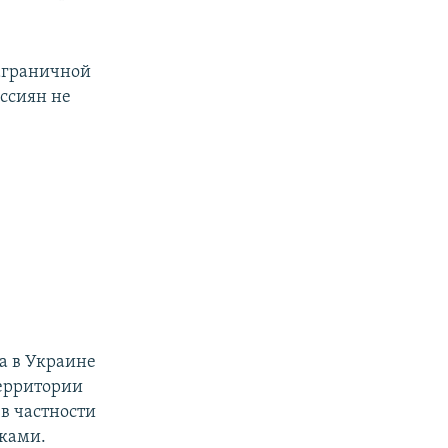
аграничной
оссиян не
да в Украине
территории
в частности
ками.