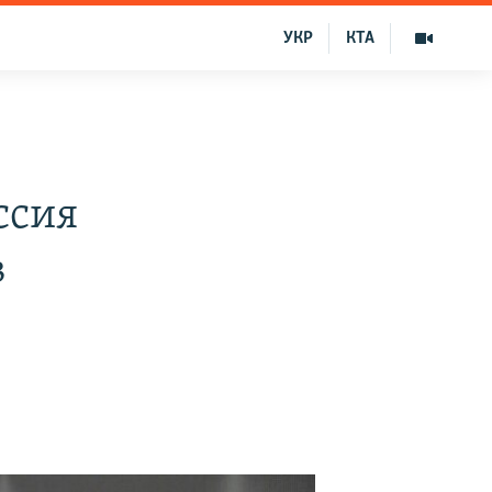
УКР
КТА
ссия
в