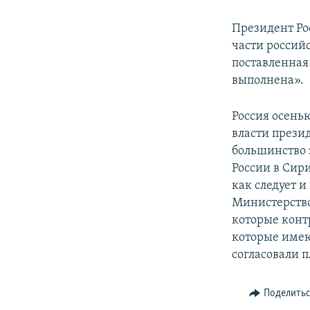
Президент Ро
части российс
поставленная
выполнена».
Россия осень
власти прези
большинство 
России в Сир
как следует и
Министерство
которые контр
которые имею
согласовали 
Поделить