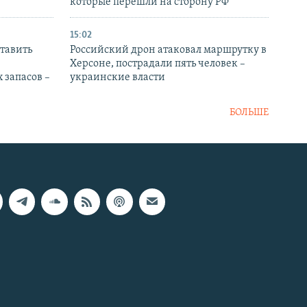
которые перешли на сторону РФ
15:02
тавить
Российский дрон атаковал маршрутку в
Херсоне, пострадали пять человек –
 запасов –
украинские власти
БОЛЬШЕ