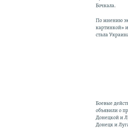
Бочкала.
По мнению эк
картинкой» и
стала Украина
Боевые действ
объявили о п
Донецкой и Л
Донецк и Луг