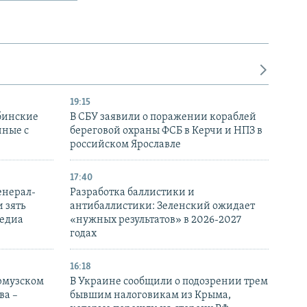
19:15
бинские
В СБУ заявили о поражении кораблей
нные с
береговой охраны ФСБ в Керчи и НПЗ в
российском Ярославле
17:40
енерал-
Разработка баллистики и
 зять
антибаллистики: Зеленский ожидает
медиа
«нужных результатов» в 2026-2027
годах
16:18
Ормузском
В Украине сообщили о подозрении трем
ва –
бывшим налоговикам из Крыма,