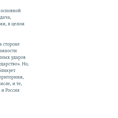
 основной
дача,
ми, в целом
а стороне
тимности
шных ударов
дарство». Но,
бликует
ерриториям,
сле, и те,
 и Россия