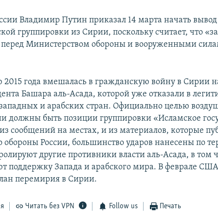
ссии Владимир Путин приказал 14 марта начать вывод
кой группировки из Сирии, поскольку считает, что «за
 перед Министерством обороны и вооруженными сила
ю 2015 года вмешалась в гражданскую войну в Сирии н
дента Башара аль-Асада, которой уже отказали в леги
западных и арабских стран. Официально целью возду
ии должны быть позиции группировки «Исламское госу
 из сообщений на местах, и из материалов, которые пу
 обороны России, большинство ударов нанесены по т
олируют другие противники власти аль-Асада, в том чи
т поддержку Запада и арабского мира. В феврале США
план перемирия в Сирии.
ся
Читать без VPN
Follow us
Печать