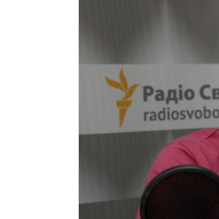
ПОБЕДИТЕЛЕЙ НЕ СУДЯТ?
КРЫМ.НЕПОКОРЕННЫЙ
ELIFBE
УКРАИНСКАЯ ПРОБЛЕМА КРЫМА