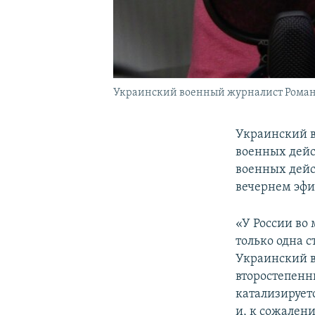
Украинский военный журналист Роман
Украинский в
военных дейс
военных дейс
вечернем эф
«У России во 
только одна с
Украинский в
второстепенн
катализирует
и, к сожалени