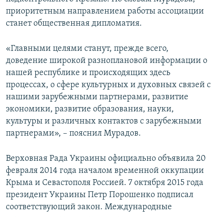
ПРИСОЕДИНЯЙТЕСЬ!
ПОБЕДИТЕЛЕЙ НЕ СУДЯТ?
приоритетным направлением работы ассоциации
станет общественная дипломатия.
КРЫМ.НЕПОКОРЕННЫЙ
ELIFBE
«Главными целями станут, прежде всего,
доведение широкой разноплановой информации о
УКРАИНСКАЯ ПРОБЛЕМА КРЫМА
нашей республике и происходящих здесь
Все сайты RFE/RL
процессах, о сфере культурных и духовных связей с
нашими зарубежными партнерами, развитие
экономики, развитие образования, науки,
культуры и различных контактов с зарубежными
партнерами», – пояснил Мурадов.
Верховная Рада Украины официально объявила 20
февраля 2014 года началом временной оккупации
Крыма и Севастополя Россией. 7 октября 2015 года
президент Украины Петр Порошенко подписал
соответствующий закон. Международные