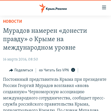
Доступность
ссылки
Вернуться
НОВОСТИ
к
НОВОСТИ
Мурадов намерен «донести
основному
СПЕЦПРОЕКТЫ
содержанию
правду» о Крыме на
ВОДА
Вернутся
ГРУЗ 200
международном уровне
к
ИСТОРИЯ
КАРТА ВОЕННЫХ ОБЪЕКТОВ КРЫМА
главной
16 марта 2016, 08:50
ЕЩЕ
11 ЛЕТ ОККУПАЦИИ КРЫМА. 11 ИСТОРИЙ СОПРОТИВЛЕНИЯ
навигации
Вернутся
Поделиться
Читать без VPN
РАДІО СВОБОДА
ИНТЕРАКТИВ
к
Постоянный представитель Крыма при президенте
КАК ОБОЙТИ БЛОКИРОВКУ
ИНФОГРАФИКА
поиску
России Георгий Мурадов возглавил «вновь
ТЕЛЕПРОЕКТ КРЫМ.РЕАЛИИ
созданную» Черноморскую ассоциацию
Українською
международного сотрудничества, сообщает пресс-
СОВЕТЫ ПРАВОЗАЩИТНИКОВ
Qırımtatar
служба российского правительства Крыма,
ПРОПАВШИЕ БЕЗ ВЕСТИ
подконтрольного Кремлю. По словам Мурадова,