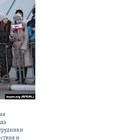
ая
ода
отрудники
ствия и