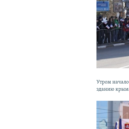
​Утром начал
зданию крымс