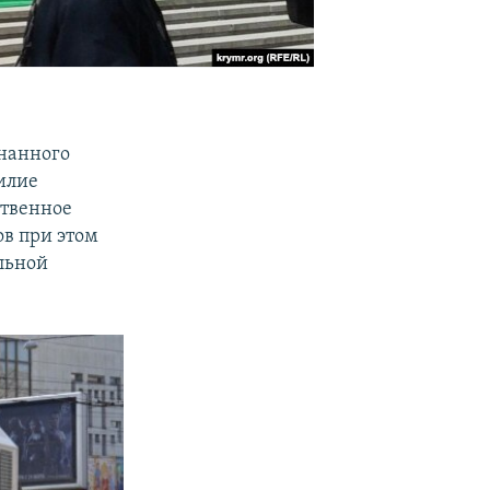
знанного
илие
ственное
ов при этом
льной