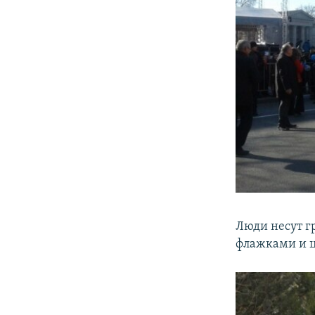
Люди несут г
флажками и ц