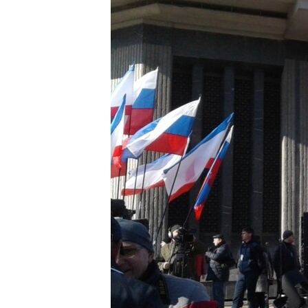
ПОБЕДИТЕЛЕЙ НЕ СУДЯТ?
КРЫМ.НЕПОКОРЕННЫЙ
ELIFBE
УКРАИНСКАЯ ПРОБЛЕМА КРЫМА