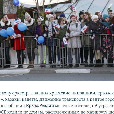
колону оркестр, а за ним крымские чиновники, крымск
», казаки, кадеты. Движение транспорта в центре гор
ак сообщили
Крым.Реалии
местные жители, с 6 утра с
ФСБ ходили по домам, расположенным по маршруту ше