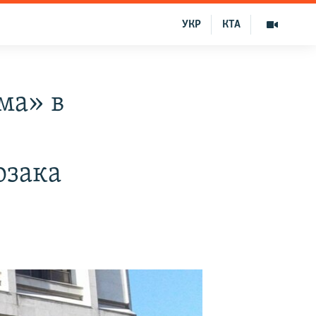
УКР
КТА
ма» в
озака