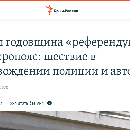
я годовщина «референду
рополе: шествие в
вождении полиции и авт
09:08
ся
Читать без VPN