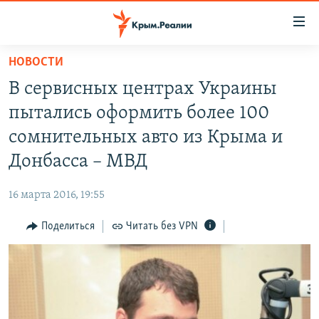
Доступность
ссылки
Вернуться
НОВОСТИ
к
НОВОСТИ
В сервисных центрах Украины
основному
СПЕЦПРОЕКТЫ
содержанию
пытались оформить более 100
ВОДА
Вернутся
ГРУЗ 200
сомнительных авто из Крыма и
к
ИСТОРИЯ
КАРТА ВОЕННЫХ ОБЪЕКТОВ КРЫМА
Донбасса – МВД
главной
ЕЩЕ
11 ЛЕТ ОККУПАЦИИ КРЫМА. 11 ИСТОРИЙ СОПРОТИВЛЕНИЯ
навигации
16 марта 2016, 19:55
Вернутся
РАДІО СВОБОДА
ИНТЕРАКТИВ
к
Поделиться
Читать без VPN
КАК ОБОЙТИ БЛОКИРОВКУ
ИНФОГРАФИКА
поиску
ТЕЛЕПРОЕКТ КРЫМ.РЕАЛИИ
Українською
СОВЕТЫ ПРАВОЗАЩИТНИКОВ
Qırımtatar
ПРОПАВШИЕ БЕЗ ВЕСТИ