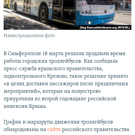
ПРИСОЕДИНЯЙТЕСЬ!
ПОБЕДИТЕЛЕЙ НЕ СУДЯТ?
КРЫМ.НЕПОКОРЕННЫЙ
ELIFBE
Иллюстрационное фото
УКРАИНСКАЯ ПРОБЛЕМА КРЫМА
Все сайты RFE/RL
В Симферополе 18 марта решили продлили время
работы городских троллейбусов. Как сообщила
пресс-служба крымского правительства,
подконтрольного Кремлю, такое решение принято
«в целях доставки пассажиров после праздничных
мероприятий», которые на полуострове
приурочили ко второй годовщине российской
аннексии Крыма.
График и маршруты движения троллейбусов
обнародованы на
сайте
российского правительства