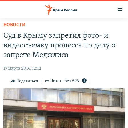
Доступность
ссылки
Вернуться
НОВОСТИ
к
НОВОСТИ
Суд в Крыму запретил фото- и
основному
СПЕЦПРОЕКТЫ
содержанию
видеосъемку процесса по делу о
ВОДА
Вернутся
ГРУЗ 200
запрете Меджлиса
к
ИСТОРИЯ
КАРТА ВОЕННЫХ ОБЪЕКТОВ КРЫМА
главной
17 марта 2016, 12:12
ЕЩЕ
11 ЛЕТ ОККУПАЦИИ КРЫМА. 11 ИСТОРИЙ СОПРОТИВЛЕНИЯ
навигации
Вернутся
Поделиться
Читать без VPN
РАДІО СВОБОДА
ИНТЕРАКТИВ
к
КАК ОБОЙТИ БЛОКИРОВКУ
ИНФОГРАФИКА
поиску
ТЕЛЕПРОЕКТ КРЫМ.РЕАЛИИ
Українською
СОВЕТЫ ПРАВОЗАЩИТНИКОВ
Qırımtatar
ПРОПАВШИЕ БЕЗ ВЕСТИ