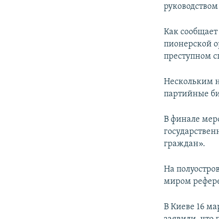
руководством
Как сообщает
пионерской о
преступном с
Нескольким н
партийные б
В финале мер
государствен
граждан».
На полуостро
миром рефере
В Киеве 16 м