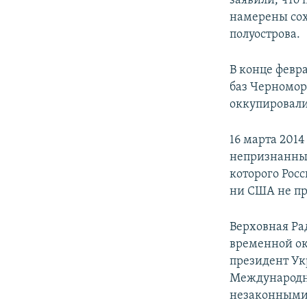
заявили, что
намерены сох
полуострова.
В конце февр
баз Черномор
оккупировали
16 марта 201
непризнанный
которого Рос
ни США не пр
Верховная Ра
временной ок
президент Ук
Международн
незаконными 