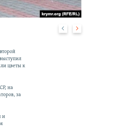
Предыдущий
Следующий
2/11
слайд
слайд
второй
 выступил
или цветы к
СР, на
торов, за
 и
им