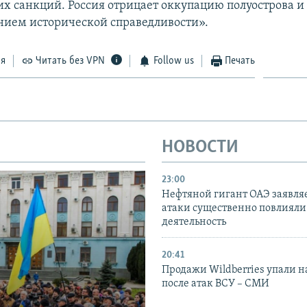
х санкций. Россия отрицает оккупацию полуострова и 
нием исторической справедливости».
ся
Читать без VPN
Follow us
Печать
НОВОСТИ
23:00
Нефтяной гигант ОАЭ заявляе
атаки существенно повлияли 
деятельность
20:41
Продажи Wildberries упали н
после атак ВСУ – СМИ