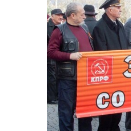
ПОБЕДИТЕЛЕЙ НЕ СУДЯТ?
КРЫМ.НЕПОКОРЕННЫЙ
ELIFBE
УКРАИНСКАЯ ПРОБЛЕМА КРЫМА