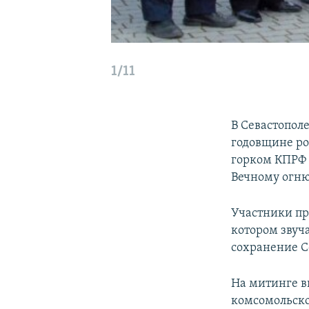
1/11
В Севастопол
годовщине ро
горком КПРФ 
Вечному огню
Участники пр
котором звуча
сохранение С
На митинге в
комсомольско