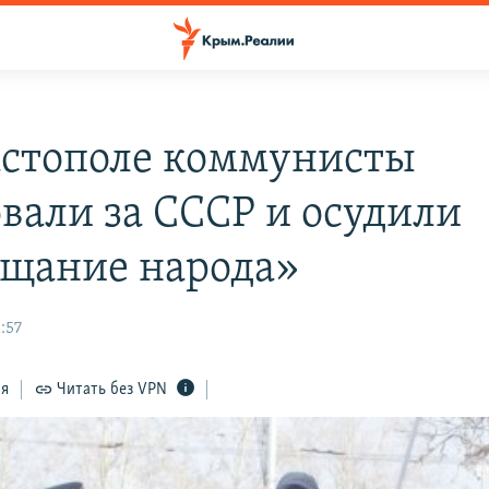
астополе коммунисты
овали за СССР и осудили
щание народа»
1:57
ся
Читать без VPN