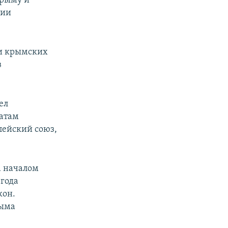
Крыму и
ции
 и крымских
в
ел
татам
пейский союз,
а началом
 года
кон.
рыма