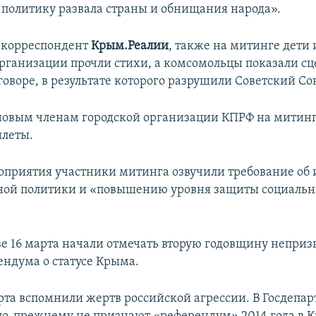
 политику развала страны и обнищания народа».
 корреспондент
Крым.Реалии
, также на митинге дети
рганизации прочли стихи, а комсомольцы показали сц
говоре, в результате которого разрушили Советский Со
овым членам городской организации КПРФ на митинг
илеты.
оприятия участники митинга озвучили требование об
ной политики и «повышению уровня защиты социальн
ве 16 марта начали отмечать вторую годовщину непри
ндума о статусе Крыма.
арта вспомнили жертв российской агрессии. В Госдеп