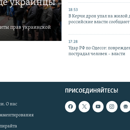
где украинцы
18:53
В Керчи дрон упал на жилой 
российские власти сообщают
щиты прав украинской
17:28
Удар РФ по Одессе: поврежде
пострадал человек – власти
ПРИСОЕДИНЯЙТЕСЬ!
и. О нас
омментирования
опирайта