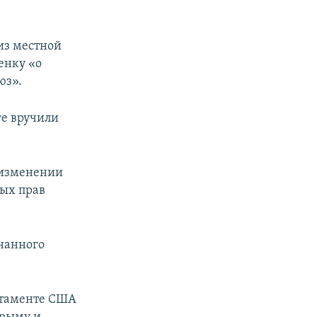
 из местной
енку «о
юз».
е вручили
 изменении
ых прав
знанного
артаменте США