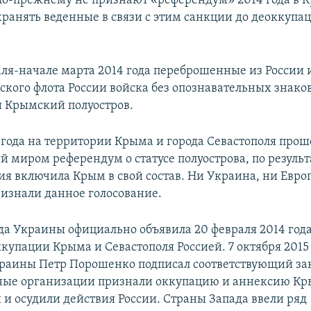
 по-прежнему не признают «референдум» 2014 года в 
ранять веденные в связи с этим санкции до деоккупа
аля-начале марта 2014 года переброшенные из России
ского флота России войска без опознавательных знако
 Крымский полуостров.
4 года на территории Крыма и города Севастополя прош
 миром референдум о статусе полуострова, по резуль
сия включила Крым в свой состав. Ни Украина, ни Евро
изнали данное голосование.
да Украины официально объявила 20 февраля 2014 год
купации Крыма и Севастополя Россией. 7 октября 2015
раины Петр Порошенко подписал соответствующий за
ые организации признали оккупацию и аннексию К
и осудили действия России. Страны Запада ввели ряд