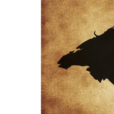
ПОБЕДИТЕЛЕЙ НЕ СУДЯТ?
КРЫМ.НЕПОКОРЕННЫЙ
ELIFBE
УКРАИНСКАЯ ПРОБЛЕМА КРЫМА