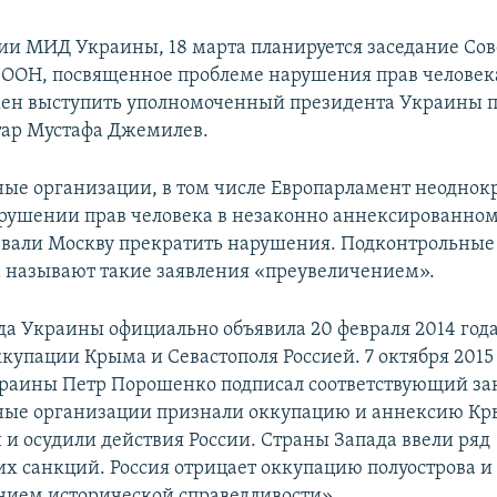
и МИД Украины, 18 марта планируется заседание Сов
 ООН, посвященное проблеме нарушения прав человека
ен выступить уполномоченный президента Украины п
ар Мустафа Джемилев.
е организации, в том числе Европарламент неоднок
арушении прав человека в незаконно аннексированном
вали Москву прекратить нарушения. Подконтрольные
 называют такие заявления «преувеличением».
да Украины официально объявила 20 февраля 2014 год
купации Крыма и Севастополя Россией. 7 октября 2015
раины Петр Порошенко подписал соответствующий за
ые организации признали оккупацию и аннексию К
и осудили действия России. Страны Запада ввели ряд
х санкций. Россия отрицает оккупацию полуострова и 
нием исторической справедливости».