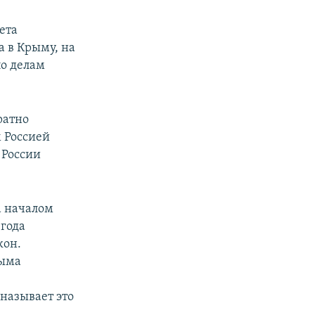
ета
 в Крыму, на
о делам
ратно
 Россией
 России
а началом
 года
кон.
рыма
называет это