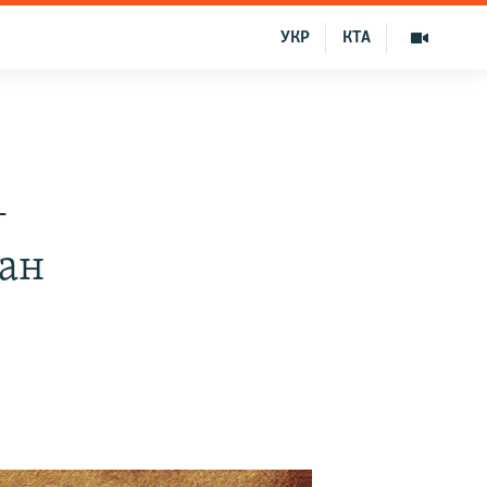
УКР
КТА
–
ан