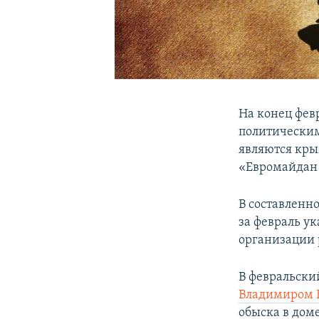
На конец фев
политическим
являются кры
«Евромайдан
В составленн
за февраль ук
организации 
В февральски
Владимиром 
обыска в доме