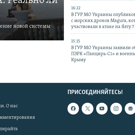
. Реально ли
16:22
В ГУР МО Украины опублико
с морских дронов Magura, ко
ление новой системы
участвовали в атаке на Ялту 7
15:15
В ГУР МО Украины заявили об
ПЗРК «Панцирь-С1» и военны
Крыму
ПРИСОЕДИНЯЙТЕСЬ!
и. О нас
омментирования
опирайта