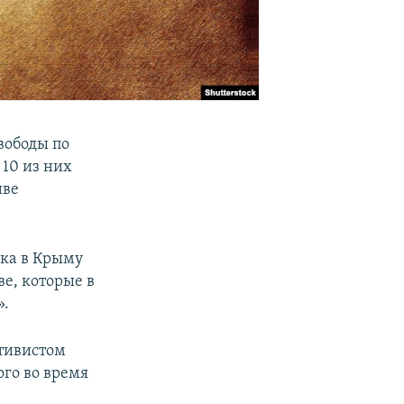
вободы по
10 из них
иве
ка в Крыму
ве, которые в
».
ктивистом
ого во время