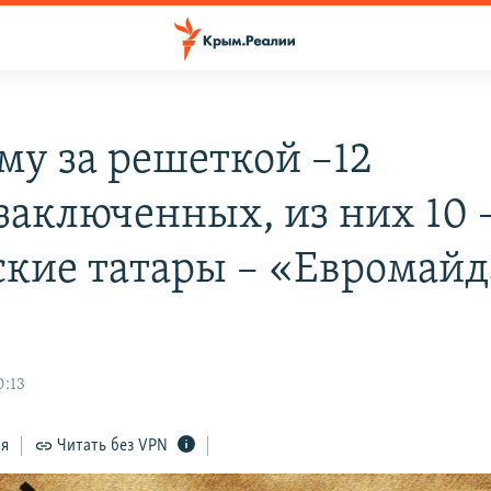
му за решеткой –12
заключенных, из них 10 
кие татары – «Евромайд
0:13
ся
Читать без VPN