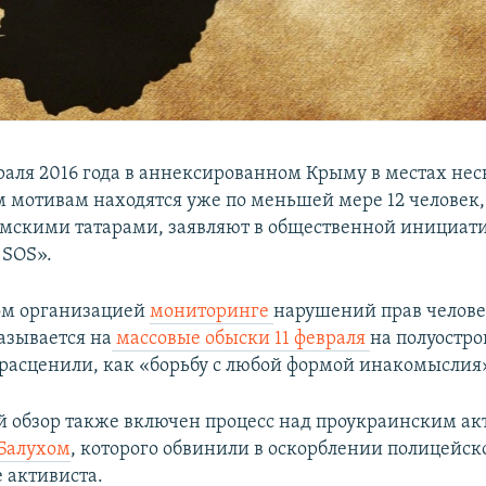
раля 2016 года в аннексированном Крыму в местах нес
 мотивам находятся уже по меньшей мере 12 человек, 
мскими татарами, заявляют в общественной инициат
 SOS».
ом организацией
мониторинге
нарушений прав челове
азывается на
массовые обыски 11 февраля
на полуостро
расценили, как «борьбу с любой формой инакомыслия
й обзор также включен процесс над проукраинским а
Балухом
, которого обвинили в оскорблении полицейск
 активиста.