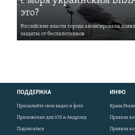
с моря украинским БпЛА
это?
Российские власти города анонсировали появ
защиты от беспилотников
ПОДДЕРЖКА
ИНФО
Українською
Присылайте свои видео и фото
Крым.Реали
Qırımtatar
Приложение для iOS и Андроид
Правила к
Подписаться
Правила к
ПРИСОЕДИНЯЙТЕСЬ!