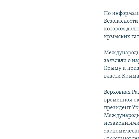
По информаци
Безопасности
котором долж
крымских тат
Международны
заявляли о н
Крыму и приз
власти Крыма
Верховная Ра
временной ок
президент Ук
Международн
незаконными 
экономически
«восстановле