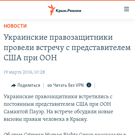
Доступность
ссылки
Вернуться
НОВОСТИ
к
НОВОСТИ
Украинские правозащитники
основному
СПЕЦПРОЕКТЫ
содержанию
провели встречу с представителем
ВОДА
Вернутся
ГРУЗ 200
США при ООН
к
ИСТОРИЯ
КАРТА ВОЕННЫХ ОБЪЕКТОВ КРЫМА
главной
19 марта 2016, 10:28
ЕЩЕ
11 ЛЕТ ОККУПАЦИИ КРЫМА. 11 ИСТОРИЙ СОПРОТИВЛЕНИЯ
навигации
Вернутся
Поделиться
Читать без VPN
РАДІО СВОБОДА
ИНТЕРАКТИВ
к
Украинские правозащитники встретились с
КАК ОБОЙТИ БЛОКИРОВКУ
ИНФОГРАФИКА
поиску
постоянным представителем США при ООН
ТЕЛЕПРОЕКТ КРЫМ.РЕАЛИИ
Самантой Пауэр. На встрече обсудили новые
Українською
вызовы правам человека в Крыму.
СОВЕТЫ ПРАВОЗАЩИТНИКОВ
Qırımtatar
ПРОПАВШИЕ БЕЗ ВЕСТИ