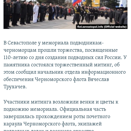
ПРИСОЕДИНЯЙТЕСЬ!
ПОБЕДИТЕЛЕЙ НЕ СУДЯТ?
КРЫМ.НЕПОКОРЕННЫЙ
ELIFBE
УКРАИНСКАЯ ПРОБЛЕМА КРЫМА
В Севастополе у мемориала подводникам-
Все сайты RFE/RL
черноморцам прошли торжества, посвященные
110-летию со дня создания подводных сил России. У
памятника состоялся торжественный митинг, об
этом сообщил начальник отдела информационного
обеспечения Черноморского флота Вячеслав
Трухачев.
Участники митинга возложили венки и цветы к
подножию мемориала. Официальная часть
завершилась прохождением роты почетного
караула Черноморского флота, экипажей