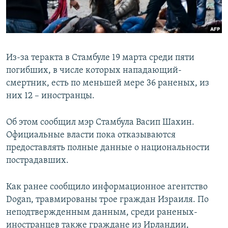
ПРИСОЕДИНЯЙТЕСЬ!
ПОБЕДИТЕЛЕЙ НЕ СУДЯТ?
КРЫМ.НЕПОКОРЕННЫЙ
ELIFBE
Из-за теракта в Стамбуле 19 марта среди пяти
УКРАИНСКАЯ ПРОБЛЕМА КРЫМА
погибших, в числе которых нападающий-
Все сайты RFE/RL
смертник, есть по меньшей мере 36 раненых, из
них 12 – иностранцы.
Об этом сообщил мэр Стамбула Васип Шахин.
Официальные власти пока отказываются
предоставлять полные данные о национальности
пострадавших.
Как ранее сообщило информационное агентство
Dogan, травмированы трое граждан Израиля. По
неподтвержденным данным, среди раненых-
иностранцев также граждане из Ирландии,