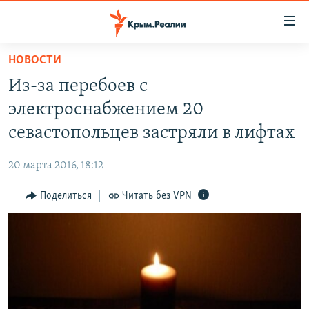
Доступность
ссылки
Вернуться
НОВОСТИ
к
НОВОСТИ
Из-за перебоев с
основному
СПЕЦПРОЕКТЫ
содержанию
электроснабжением 20
ВОДА
Вернутся
ГРУЗ 200
севастопольцев застряли в лифтах
к
ИСТОРИЯ
КАРТА ВОЕННЫХ ОБЪЕКТОВ КРЫМА
главной
20 марта 2016, 18:12
ЕЩЕ
11 ЛЕТ ОККУПАЦИИ КРЫМА. 11 ИСТОРИЙ СОПРОТИВЛЕНИЯ
навигации
Вернутся
Поделиться
Читать без VPN
РАДІО СВОБОДА
ИНТЕРАКТИВ
к
КАК ОБОЙТИ БЛОКИРОВКУ
ИНФОГРАФИКА
поиску
ТЕЛЕПРОЕКТ КРЫМ.РЕАЛИИ
Українською
СОВЕТЫ ПРАВОЗАЩИТНИКОВ
Qırımtatar
ПРОПАВШИЕ БЕЗ ВЕСТИ