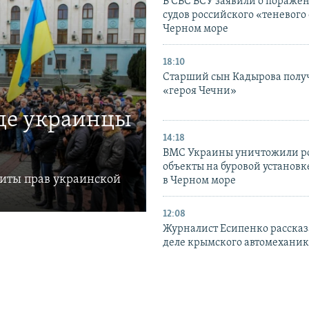
В СБС ВСУ заявили о пораже
судов российского «теневого 
Черном море
18:10
Старший сын Кадырова полу
«героя Чечни»
где украинцы
14:18
ВМС Украины уничтожили р
объекты на буровой установ
щиты прав украинской
в Черном море
12:08
Журналист Есипенко рассказ
деле крымского автомехани