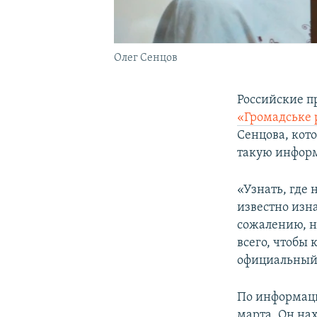
Олег Сенцов
Российские п
«Громадське 
Сенцова, кот
такую информ
«Узнать, где
известно изна
сожалению, н
всего, чтобы 
официальный о
По информаци
марта. Он на