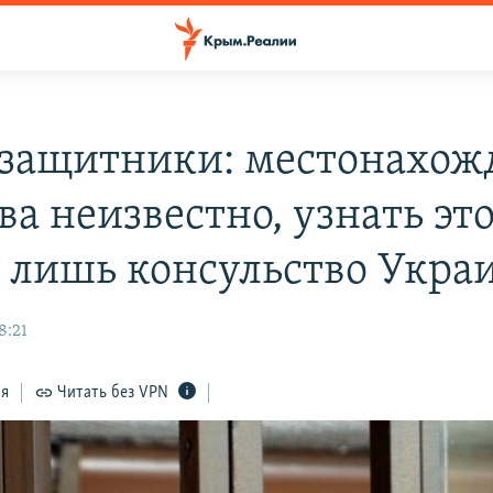
защитники: местонахож
а неизвестно, узнать эт
 лишь консульство Укра
8:21
ся
Читать без VPN