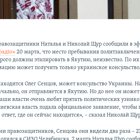
равозащитники Наталья и Николай Щур сообщили в э
радіо»
20 марта, что место пребывания политзаключен
орого должны этапировать в Якутию, неизвестно. По и
ацию может получить только украинское консульство
 находится Олег Сенцов, может консульство Украины. Н
чально, он отправляется в Якутию. Но до нее он может 
аши власти очень любят прятать политических узнико
киевская власть подала официальное заявление, чтобы
твет, где он сейчас находится», – сказал Николай Щур
и правозащитников, Сенцова они видели два раза – 27
ходился в СИЗО Челябинска, 7 марта Наталья Щур сооб