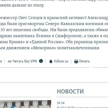
авили дальше по этапу.
ежиссер Олег Сенцов и крымский активист Александр
 года были приговорены Северо-Кавказским военным 
и 10 лет лишения свободы. Им были предъявлены обвин
одрыва памятника Ленина в Симферополе, а также в п
ины Крыма» и «Единой России». Оба украинца призн
ым движением «Мемориал» политзаключенными.
ся
Читать без VPN
Follow us
Печать
НОВОСТИ
10:14