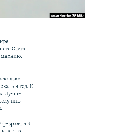
фире
ного Олега
х мнению,
.
асколько
ехать и год. К
в. Лучше
 получить
.
 февраля и 3
щила, что