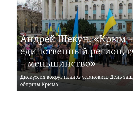
Андрей Щекун: «Крым –
единственный регион, 
– меньшинство»
Дискуссия вокруг планов установить День за
общины Крыма