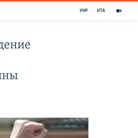
УКР
КТА
дение
о
ины