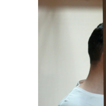
ПОБЕДИТЕЛЕЙ НЕ СУДЯТ?
КРЫМ.НЕПОКОРЕННЫЙ
ELIFBE
УКРАИНСКАЯ ПРОБЛЕМА КРЫМА