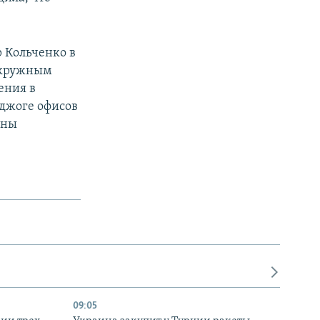
 Кольченко в
окружным
ения в
оджоге офисов
аны
09:05