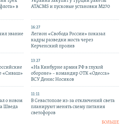
нии трех
Украина закупит у Турции ракеты
флота» в
ATACMS и пусковые установки M270
16:27
чил звание
Легион «Свобода России» показал
кадры разведки моста через
Керченский пролив
13:27
оссийские
«На Кинбурне армия РФ в глухой
ке «Сиваш»
обороне» – командир ОТК «Одесса»
ВСУ Денис Носиков
11:11
ал о новом
В Севастополе из-за отключений света
ка Шведа
планируют менять схему питания
светофоров
БОЛЬШЕ