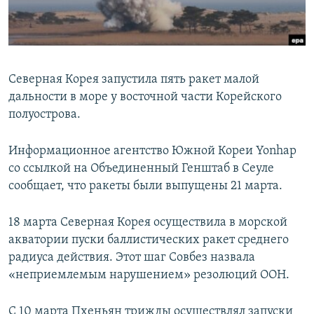
ПРИСОЕДИНЯЙТЕСЬ!
ПОБЕДИТЕЛЕЙ НЕ СУДЯТ?
КРЫМ.НЕПОКОРЕННЫЙ
ELIFBE
Северная Корея запустила пять ракет малой
УКРАИНСКАЯ ПРОБЛЕМА КРЫМА
дальности в море у восточной части Корейского
Все сайты RFE/RL
полуострова.
Информационное агентство Южной Кореи Yonhap
со ссылкой на Объединенный Генштаб в Сеуле
сообщает, что ракеты были выпущены 21 марта.
18 марта Северная Корея осуществила в морской
акватории пуски баллистических ракет среднего
радиуса действия. Этот шаг Совбез назвала
«неприемлемым нарушением» резолюций ООН.
С 10 марта Пхеньян трижды осуществлял запуски