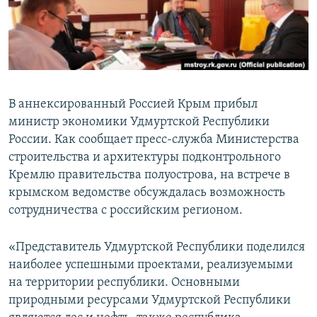
ПРИСОЕДИНЯЙТЕСЬ!
ПОБЕДИТЕЛЕЙ НЕ СУДЯТ?
КРЫМ.НЕПОКОРЕННЫЙ
ELIFBE
УКРАИНСКАЯ ПРОБЛЕМА КРЫМА
В аннексированный Россией Крым прибыл
Все сайты RFE/RL
министр экономики Удмуртской Республики
России. Как сообщает пресс-служба Министерства
строительства и архитектуры подконтрольного
Кремлю правительства полуострова, на встрече в
крымском ведомстве обсуждалась возможность
сотрудничества с российским регионом.
«Представитель Удмуртской Республики поделился
наиболее успешными проектами, реализуемыми
на территории республики. Основными
природными ресурсами Удмуртской Республики