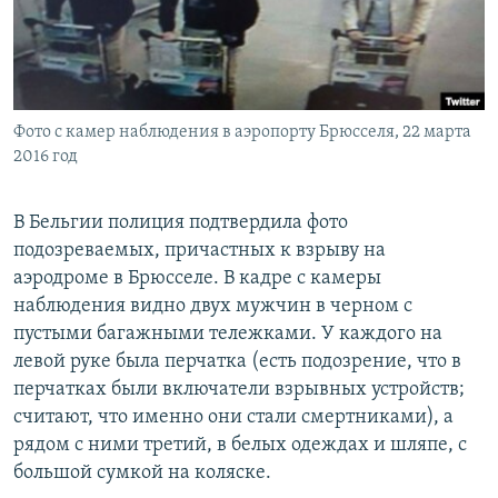
ПРИСОЕДИНЯЙТЕСЬ!
ПОБЕДИТЕЛЕЙ НЕ СУДЯТ?
КРЫМ.НЕПОКОРЕННЫЙ
ELIFBE
Фото с камер наблюдения в аэропорту Брюсселя, 22 марта
УКРАИНСКАЯ ПРОБЛЕМА КРЫМА
2016 год
Все сайты RFE/RL
В Бельгии полиция подтвердила фото
подозреваемых, причастных к взрыву на
аэродроме в Брюсселе. В кадре с камеры
наблюдения видно двух мужчин в черном с
пустыми багажными тележками. У каждого на
левой руке была перчатка (есть подозрение, что в
перчатках были включатели взрывных устройств;
считают, что именно они стали смертниками), а
рядом с ними третий, в белых одеждах и шляпе, с
большой сумкой на коляске.