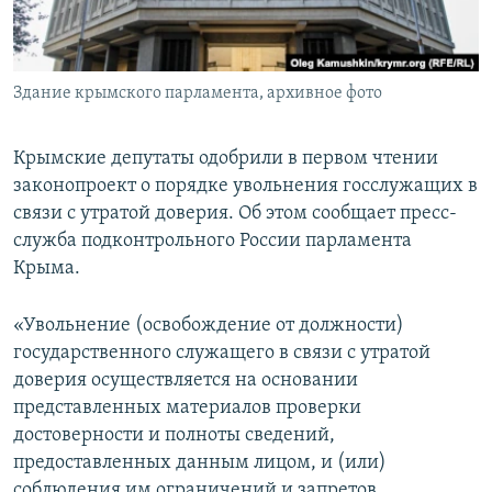
ПРИСОЕДИНЯЙТЕСЬ!
ПОБЕДИТЕЛЕЙ НЕ СУДЯТ?
КРЫМ.НЕПОКОРЕННЫЙ
Здание крымского парламента, архивное фото
ELIFBE
УКРАИНСКАЯ ПРОБЛЕМА КРЫМА
Крымские депутаты одобрили в первом чтении
Все сайты RFE/RL
законопроект о порядке увольнения госслужащих в
связи с утратой доверия. Об этом сообщает пресс-
служба подконтрольного России парламента
Крыма.
«Увольнение (освобождение от должности)
государственного служащего в связи с утратой
доверия осуществляется на основании
представленных материалов проверки
достоверности и полноты сведений,
предоставленных данным лицом, и (или)
соблюдения им ограничений и запретов,