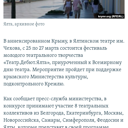
ПРИСОЕДИНЯЙТЕСЬ!
ПОБЕДИТЕЛЕЙ НЕ СУДЯТ?
КРЫМ.НЕПОКОРЕННЫЙ
Ялта, архивное фото
ELIFBE
УКРАИНСКАЯ ПРОБЛЕМА КРЫМА
В аннексированном Крыму, в Ялтинском театре им.
Все сайты RFE/RL
Чехова, с 25 по 27 марта состоится фестиваль
молодого театрального творчества
«Театр.Дебют.Ялта», приуроченный к Всемирному
дню театра. Мероприятие пройдет при поддержке
крымского Министерства культуры,
подконтрольного Кремлю.
Как сообщает пресс-служба министерства, в
конкурсе принимают участие 8 театральных
коллективов из Белгорода, Екатеринбурга, Москвы,
Новороссийска, Самары, Симферополя, Феодосии и
Ялты, которые представят в своей программе