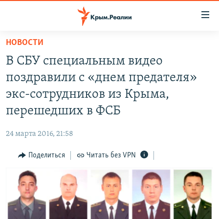
Доступность
ссылки
Вернуться
НОВОСТИ
к
НОВОСТИ
В СБУ специальным видео
основному
СПЕЦПРОЕКТЫ
содержанию
поздравили с «днем предателя»
ВОДА
Вернутся
ГРУЗ 200
экс-сотрудников из Крыма,
к
ИСТОРИЯ
КАРТА ВОЕННЫХ ОБЪЕКТОВ КРЫМА
перешедших в ФСБ
главной
ЕЩЕ
11 ЛЕТ ОККУПАЦИИ КРЫМА. 11 ИСТОРИЙ СОПРОТИВЛЕНИЯ
навигации
24 марта 2016, 21:58
Вернутся
РАДІО СВОБОДА
ИНТЕРАКТИВ
к
Поделиться
Читать без VPN
КАК ОБОЙТИ БЛОКИРОВКУ
ИНФОГРАФИКА
поиску
ТЕЛЕПРОЕКТ КРЫМ.РЕАЛИИ
Українською
СОВЕТЫ ПРАВОЗАЩИТНИКОВ
Qırımtatar
ПРОПАВШИЕ БЕЗ ВЕСТИ