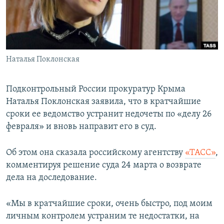
ПРИСОЕДИНЯЙТЕСЬ!
ПОБЕДИТЕЛЕЙ НЕ СУДЯТ?
КРЫМ.НЕПОКОРЕННЫЙ
ELIFBE
Наталья Поклонская
УКРАИНСКАЯ ПРОБЛЕМА КРЫМА
Все сайты RFE/RL
Подконтрольный России прокуратур Крыма
Наталья Поклонская заявила, что в кратчайшие
сроки ее ведомство устранит недочеты по «делу 26
февраля» и вновь направит его в суд.
Об этом она сказала российскому агентству
«ТАСС»
,
комментируя решение суда 24 марта о возврате
дела на доследование.
«Мы в кратчайшие сроки, очень быстро, под моим
личным контролем устраним те недостатки, на