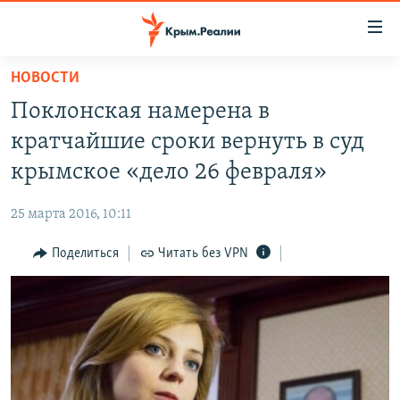
Доступность
ссылки
Вернуться
НОВОСТИ
к
НОВОСТИ
Поклонская намерена в
основному
СПЕЦПРОЕКТЫ
содержанию
кратчайшие сроки вернуть в суд
ВОДА
Вернутся
ГРУЗ 200
крымское «дело 26 февраля»
к
ИСТОРИЯ
КАРТА ВОЕННЫХ ОБЪЕКТОВ КРЫМА
главной
25 марта 2016, 10:11
ЕЩЕ
11 ЛЕТ ОККУПАЦИИ КРЫМА. 11 ИСТОРИЙ СОПРОТИВЛЕНИЯ
навигации
Вернутся
Поделиться
Читать без VPN
РАДІО СВОБОДА
ИНТЕРАКТИВ
к
КАК ОБОЙТИ БЛОКИРОВКУ
ИНФОГРАФИКА
поиску
ТЕЛЕПРОЕКТ КРЫМ.РЕАЛИИ
Українською
СОВЕТЫ ПРАВОЗАЩИТНИКОВ
Qırımtatar
ПРОПАВШИЕ БЕЗ ВЕСТИ