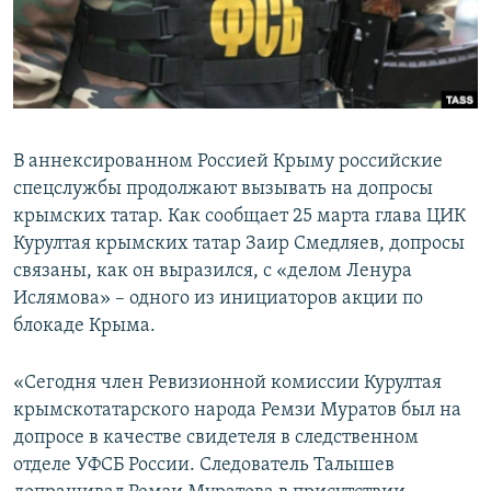
ПРИСОЕДИНЯЙТЕСЬ!
ПОБЕДИТЕЛЕЙ НЕ СУДЯТ?
КРЫМ.НЕПОКОРЕННЫЙ
ELIFBE
УКРАИНСКАЯ ПРОБЛЕМА КРЫМА
В аннексированном Россией Крыму российские
Все сайты RFE/RL
спецслужбы продолжают вызывать на допросы
крымских татар. Как сообщает 25 марта глава ЦИК
Курултая крымских татар Заир Смедляев, допросы
связаны, как он выразился, с «делом Ленура
Ислямова» – одного из инициаторов акции по
блокаде Крыма.
«Сегодня член Ревизионной комиссии Курултая
крымскотатарского народа Ремзи Муратов был на
допросе в качестве свидетеля в следственном
отделе УФСБ России. Следователь Талышев