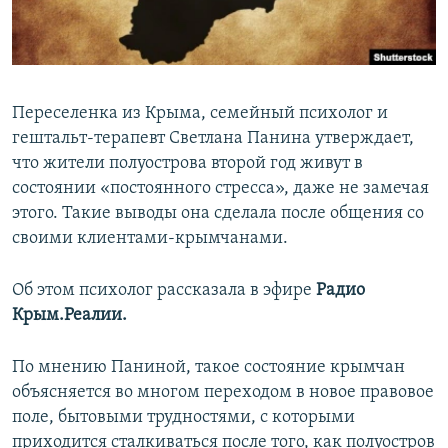
ПРИСОЕДИНЯЙТЕСЬ!
ПОБЕДИТЕЛЕЙ НЕ СУДЯТ?
КРЫМ.НЕПОКОРЕННЫЙ
ELIFBE
Переселенка из Крыма, семейный психолог и
УКРАИНСКАЯ ПРОБЛЕМА КРЫМА
гештальт-терапевт Светлана Панина утверждает,
Все сайты RFE/RL
что жители полуострова второй год живут в
состоянии «постоянного стресса», даже не замечая
этого. Такие выводы она сделала после общения со
своими клиентами-крымчанами.
Об этом психолог рассказала в эфире
Радио
Крым.Реалии.
По мнению Паниной, такое состояние крымчан
объясняется во многом переходом в новое правовое
поле, бытовыми трудностями, с которыми
приходится сталкиваться после того, как полуостров