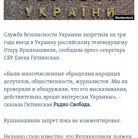
ПРИСОЕДИНЯЙТЕСЬ!
ПОБЕДИТЕЛЕЙ НЕ СУДЯТ?
КРЫМ.НЕПОКОРЕННЫЙ
ELIFBE
Служба безопасности Украины запретила на три
УКРАИНСКАЯ ПРОБЛЕМА КРЫМА
года въезд в Украину российскому телеведущему
Все сайты RFE/RL
Отару Кушанашвили, сообщила пресс-секретарь
СБУ Елена Гитлянская.
«Были многочисленные обращения народных
депутатов, общественности, журналистов. Мы их
проверили и обнаружили, что его высказывания,
действительно, вредят интересам Украины», –
сказала Гитлянская
Радио Свобода.
Кушанашвили запрет пока не комментировал.
Недавно стало известно, что Кушанашвили должен