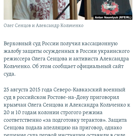
ПРИСОЕДИНЯЙТЕСЬ!
ПОБЕДИТЕЛЕЙ НЕ СУДЯТ?
КРЫМ.НЕПОКОРЕННЫЙ
Олег Сенцов и Александр Кольченко
ELIFBE
УКРАИНСКАЯ ПРОБЛЕМА КРЫМА
Верховный суд России получил кассационную
Все сайты RFE/RL
жалобу защиты осужденных в России украинского
режиссера Олега Сенцова и активиста Александра
Кольченко. Об этом сообщает официальный сайт
суда.
25 августа 2015 года Северо-Кавказский военный
суд в российском Ростове-на-Дону приговорил
крымчан Олега Сенцова и Александра Кольченко к
20 и 10 годам колонии строгого режима
соответственно «за подготовку терактов». Защита
Сенцова подала апелляцию на приговор, однако
решение суда первой инстанции оставили в силе.