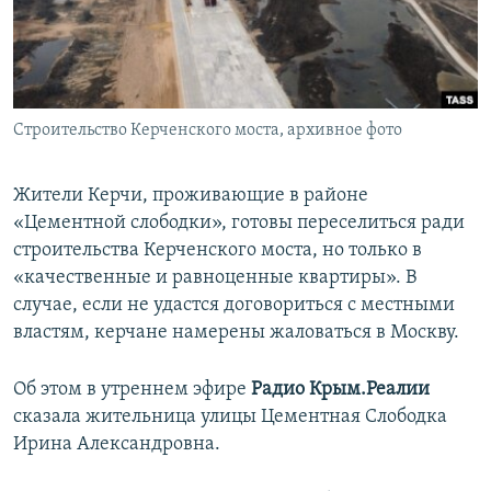
ПРИСОЕДИНЯЙТЕСЬ!
ПОБЕДИТЕЛЕЙ НЕ СУДЯТ?
КРЫМ.НЕПОКОРЕННЫЙ
ELIFBE
Строительство Керченского моста, архивное фото
УКРАИНСКАЯ ПРОБЛЕМА КРЫМА
Все сайты RFE/RL
Жители Керчи, проживающие в районе
«Цементной слободки», готовы переселиться ради
строительства Керченского моста, но только в
«качественные и равноценные квартиры». В
случае, если не удастся договориться с местными
властям, керчане намерены жаловаться в Москву.
Об этом в утреннем эфире
Радио Крым.Реалии
сказала жительница улицы Цементная Слободка
Ирина Александровна.