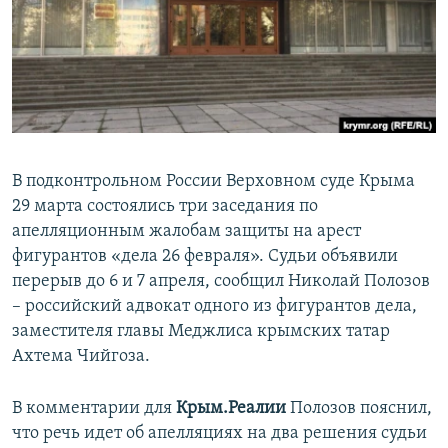
ПРИСОЕДИНЯЙТЕСЬ!
ПОБЕДИТЕЛЕЙ НЕ СУДЯТ?
КРЫМ.НЕПОКОРЕННЫЙ
ELIFBE
УКРАИНСКАЯ ПРОБЛЕМА КРЫМА
Все сайты RFE/RL
В подконтрольном России Верховном суде Крыма
29 марта состоялись три заседания по
апелляционным жалобам защиты на арест
фигурантов «дела 26 февраля». Судьи объявили
перерыв до 6 и 7 апреля, сообщил Николай Полозов
– российский адвокат одного из фигурантов дела,
заместителя главы Меджлиса крымских татар
Ахтема Чийгоза.
В комментарии для
Крым.Реалии
Полозов пояснил,
что речь идет об апелляциях на два решения судьи