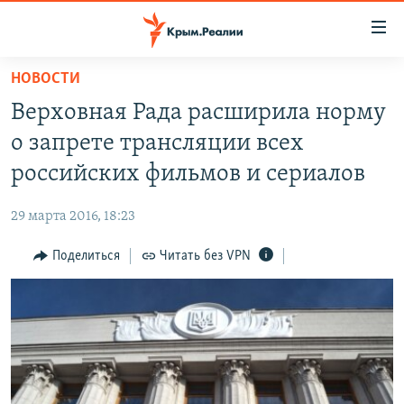
Доступность
ссылки
Вернуться
НОВОСТИ
к
НОВОСТИ
Верховная Рада расширила норму
основному
СПЕЦПРОЕКТЫ
содержанию
о запрете трансляции всех
ВОДА
Вернутся
ГРУЗ 200
российских фильмов и сериалов
к
ИСТОРИЯ
КАРТА ВОЕННЫХ ОБЪЕКТОВ КРЫМА
главной
29 марта 2016, 18:23
ЕЩЕ
11 ЛЕТ ОККУПАЦИИ КРЫМА. 11 ИСТОРИЙ СОПРОТИВЛЕНИЯ
навигации
Вернутся
Поделиться
Читать без VPN
РАДІО СВОБОДА
ИНТЕРАКТИВ
к
КАК ОБОЙТИ БЛОКИРОВКУ
ИНФОГРАФИКА
поиску
ТЕЛЕПРОЕКТ КРЫМ.РЕАЛИИ
Українською
СОВЕТЫ ПРАВОЗАЩИТНИКОВ
Qırımtatar
ПРОПАВШИЕ БЕЗ ВЕСТИ